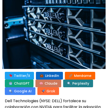
Twitter/X
LinkedIn
Menéame
ChatGPT
Claude
Perplexity
Google AI
Grok
Dell Technologies (NYSE: DELL) fortalece su
colaboración con NVIDIA para facilitar la adopción