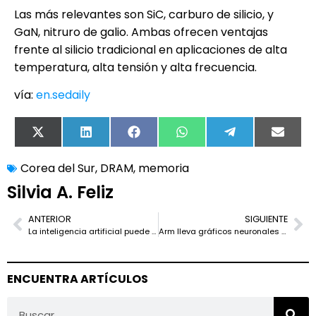
Las más relevantes son SiC, carburo de silicio, y
GaN, nitruro de galio. Ambas ofrecen ventajas
frente al silicio tradicional en aplicaciones de alta
temperatura, alta tensión y alta frecuencia.
vía:
en.sedaily
X
LinkedIn
Facebook
WhatsApp
Telegram
Email
(Twitter)
Corea del Sur
,
DRAM
,
memoria
Silvia A. Feliz
ANTERIOR
SIGUIENTE
La inteligencia artificial puede ser real y aun así alimentar una burbuja
Arm lleva gráficos neuronales al gaming móvil con Neural Dawn
ENCUENTRA ARTÍCULOS