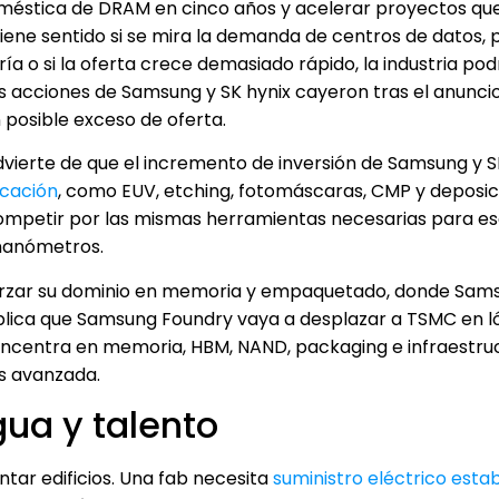
oméstica de DRAM en cinco años y acelerar proyectos qu
iene sentido si se mira la demanda de centros de datos, 
fría o si la oferta crece demasiado rápido, la industria pod
s acciones de Samsung y SK hynix cayeron tras el anuncio
 posible exceso de oferta.
vierte de que el incremento de inversión de Samsung y S
icación
, como EUV, etching, fotomáscaras, CMP y deposici
 competir por las mismas herramientas necesarias para es
 nanómetros.
forzar su dominio en memoria y empaquetado, donde Sam
implica que Samsung Foundry vaya a desplazar a TSMC en l
oncentra en memoria, HBM, NAND, packaging e infraestruc
s avanzada.
gua y talento
tar edificios. Una fab necesita
suministro eléctrico esta