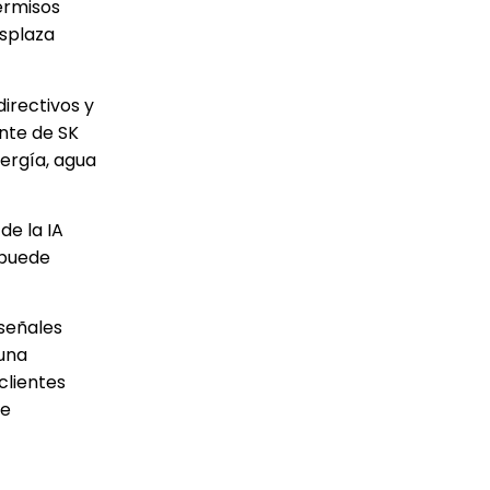
ermisos
esplaza
irectivos y
nte de SK
nergía, agua
de la IA
 puede
 señales
 una
clientes
de