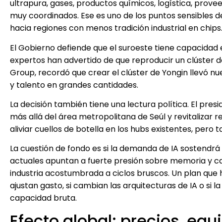
ultrapura, gases, productos químicos, logística, prov
muy coordinados. Ese es uno de los puntos sensibles d
hacia regiones con menos tradición industrial en chips
El Gobierno defiende que el suroeste tiene capacidad e
expertos han advertido de que reproducir un clúster
Group, recordó que crear el clúster de Yongin llevó nu
y talento en grandes cantidades.
La decisión también tiene una lectura política. El pres
más allá del área metropolitana de Seúl y revitalizar 
aliviar cuellos de botella en los hubs existentes, per
La cuestión de fondo es si la demanda de IA sostendrá
actuales apuntan a fuerte presión sobre memoria y c
industria acostumbrada a ciclos bruscos. Un plan que 
ajustan gasto, si cambian las arquitecturas de IA o si 
capacidad bruta.
Efecto global: precios, equ