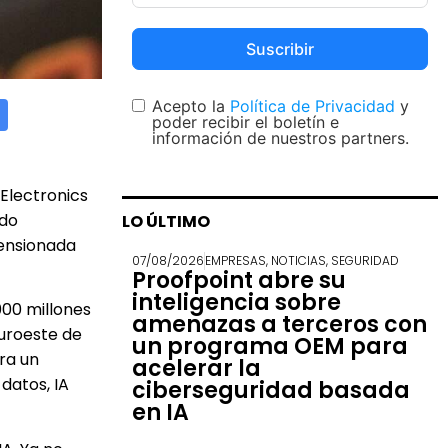
Suscribir
Acepto la
Política de Privacidad
y
poder recibir el boletín e
información de nuestros partners.
 Electronics
ado
LO ÚLTIMO
tensionada
07/08/2026
EMPRESAS
,
NOTICIAS
,
SEGURIDAD
Proofpoint abre su
inteligencia sobre
000 millones
amenazas a terceros con
suroeste de
un programa OEM para
ra un
acelerar la
datos, IA
ciberseguridad basada
en IA