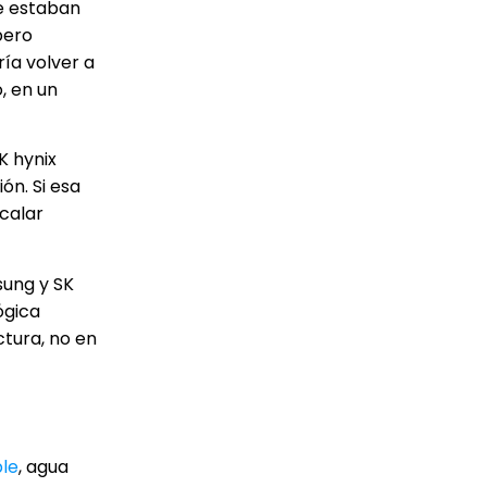
e estaban
pero
ría volver a
, en un
K hynix
ón. Si esa
calar
sung y SK
ógica
tura, no en
ble
, agua