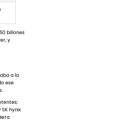
r
50 billones
er, y
aba a la
do ese
s.
otentes;
 SK hynix
iera