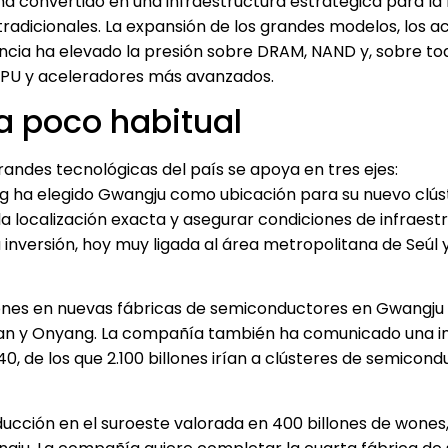
ha convertido en una infraestructura estratégica para la 
tradicionales. La expansión de los grandes modelos, los a
encia ha elevado la presión sobre DRAM, NAND y, sobre tod
GPU y aceleradores más avanzados.
la poco habitual
randes tecnológicas del país se apoya en tres ejes:
ng ha elegido Gwangju como ubicación para su nuevo clús
la localización exacta y asegurar condiciones de infraestr
versión, hoy muy ligada al área metropolitana de Seúl y
wones en nuevas fábricas de semiconductores en Gwangju 
nan y Onyang. La compañía también ha comunicado una i
, de los que 2.100 billones irían a clústeres de semicond
oducción en el suroeste valorada en 400 billones de wone