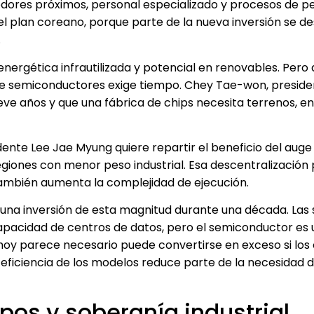
eedores próximos, personal especializado y procesos de p
el plan coreano, porque parte de la nueva inversión se d
.
nergética infrautilizada y potencial en renovables. Pero d
 de semiconductores exige tiempo. Chey Tae-won, preside
eve años y que una fábrica de chips necesita terrenos, e
idente Lee Jae Myung quiere repartir el beneficio del auge 
regiones con menor peso industrial. Esa descentralización
o también aumenta la complejidad de ejecución.
 una inversión de esta magnitud durante una década. Las
apacidad de centros de datos, pero el semiconductor es
hoy parece necesario puede convertirse en exceso si los 
la eficiencia de los modelos reduce parte de la necesidad 
ipos y soberanía industrial