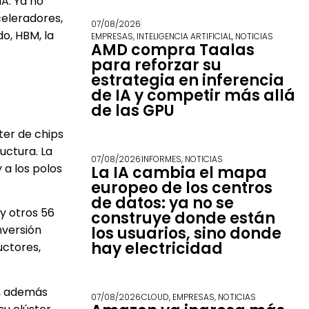
IA. Ya no
celeradores,
07/08/2026
o, HBM, la
EMPRESAS
,
INTELIGENCIA ARTIFICIAL
,
NOTICIAS
AMD compra Taalas
para reforzar su
estrategia en inferencia
de IA y competir más allá
de las GPU
ter de chips
uctura. La
07/08/2026
INFORMES
,
NOTICIAS
 a los polos
La IA cambia el mapa
europeo de los centros
de datos: ya no se
y otros 56
construye donde están
nversión
los usuarios, sino donde
hay electricidad
uctores,
s, además
07/08/2026
CLOUD
,
EMPRESAS
,
NOTICIAS