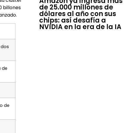
Amazon ya ingresa más
su clúster
de 25.000 millones de
 billones
dólares al año con sus
anzado.
chips: así desafía a
NVIDIA en la era de la IA
 dos
a de
o de