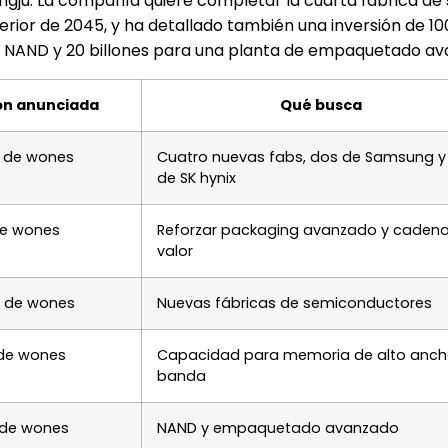
ngju. La compañía quiere completar la cuarta fábrica de 
erior de 2045, y ha detallado también una inversión de 100
de NAND y 20 billones para una planta de empaquetado av
ón anunciada
Qué busca
s de wones
Cuatro nuevas fabs, dos de Samsung y
de SK hynix
 de wones
Reforzar packaging avanzado y caden
valor
s de wones
Nuevas fábricas de semiconductores
 de wones
Capacidad para memoria de alto anch
banda
s de wones
NAND y empaquetado avanzado