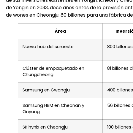
de sus inversiones existentes en Yongin, Icheon y Cheo
de Yongin en 2033, doce años antes de la previsión ant
de wones en Cheongju: 80 billones para una fábrica 
Área
Inversi
Nuevo hub del suroeste
800 billone
Clúster de empaquetado en
81 billones
Chungcheong
Samsung en Gwangju
400 billone
Samsung HBM en Cheonan y
56 billones
Onyang
SK hynix en Cheongju
100 billone