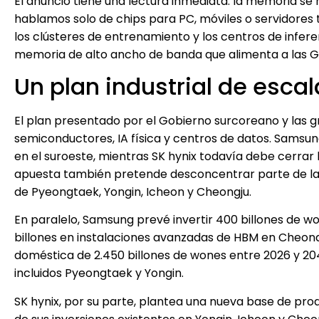
El anuncio tiene una lectura inmediata: la memoria se 
hablamos solo de chips para PC, móviles o servidores 
los clústeres de entrenamiento y los centros de infer
memoria de alto ancho de banda que alimenta a las 
Un plan industrial de esca
El plan presentado por el Gobierno surcoreano y las g
semiconductores, IA física y centros de datos. Samsu
en el suroeste, mientras SK hynix todavía debe cerrar 
apuesta también pretende desconcentrar parte de la in
de Pyeongtaek, Yongin, Icheon y Cheongju.
En paralelo, Samsung prevé invertir 400 billones de 
billones en instalaciones avanzadas de HBM en Cheo
doméstica de 2.450 billones de wones entre 2026 y 2040
incluidos Pyeongtaek y Yongin.
SK hynix, por su parte, plantea una nueva base de pr