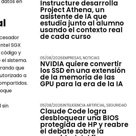
 datos en
Instructure desarrolla
Project Athena, un
asistente de IA que
al
estudia junto al alumno
usando el contexto real
de cada curso
ocesador
Intel SGX
 código y
05/08/2026
EMPRESAS
,
NOTICIAS
 el sistema.
NVIDIA quiere convertir
urando que
los SSD en una extensión
utorizado a
de la memoria de las
GPU para la era de la IA
compartidos.
foque
 sin
05/08/2026
INTELIGENCIA ARTIFICIAL
,
SEGURIDAD
Claude Code logra
desbloquear una BIOS
protegida de HP y reabre
el debate sobre la