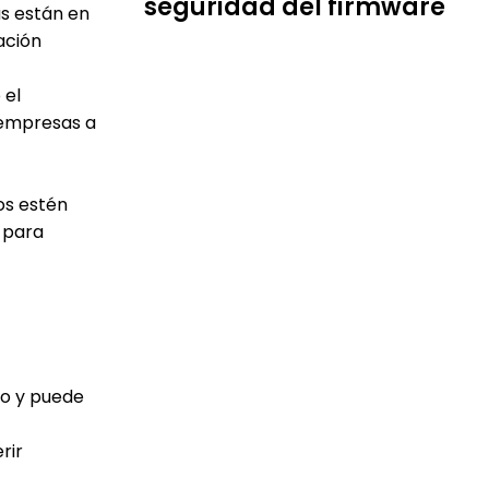
seguridad del firmware
as están en
ación
 el
 empresas a
os estén
e para
o y puede
rir