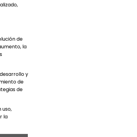
alizado,
olución de
 aumento, la
s
desarrollo y
amiento de
ategias de
 uso,
r la