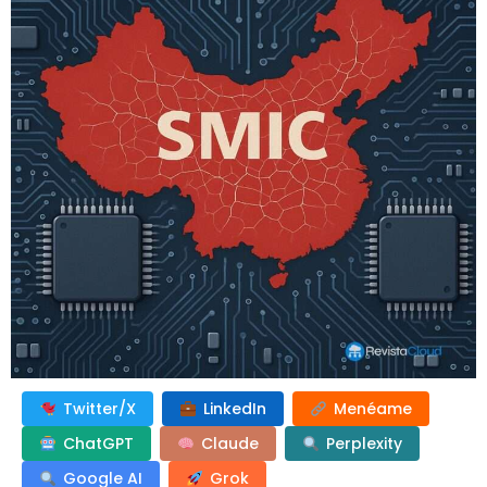
Twitter/X
LinkedIn
Menéame
ChatGPT
Claude
Perplexity
Google AI
Grok