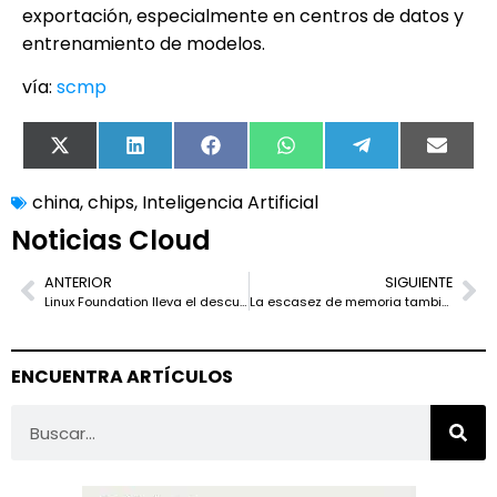
exportación, especialmente en centros de datos y
entrenamiento de modelos.
vía:
scmp
X
LinkedIn
Facebook
WhatsApp
Telegram
Email
(Twitter)
china
,
chips
,
Inteligencia Artificial
Noticias Cloud
ANTERIOR
SIGUIENTE
Linux Foundation lleva el descubrimiento de agentes de IA al DNS
La escasez de memoria también alcanza al router WiFi 7 de Movistar
ENCUENTRA ARTÍCULOS