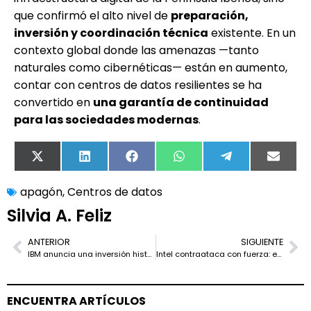
que confirmó el alto nivel de
preparación,
inversión y coordinación técnica
existente. En un
contexto global donde las amenazas —tanto
naturales como cibernéticas— están en aumento,
contar con centros de datos resilientes se ha
convertido en
una garantía de continuidad
para las sociedades modernas
.
X
LinkedIn
Facebook
WhatsApp
Telegram
Email
(Twitter)
apagón
,
Centros de datos
Silvia A. Feliz
ANTERIOR
SIGUIENTE
IBM anuncia una inversión histórica de 150.000 millones de dólares en Estados Unidos para liderar la próxima era tecnológica
Intel contraataca con fuerza: el nodo 14A con EUV High-NA marca el inicio de su asalto definitivo a TSMC
ENCUENTRA ARTÍCULOS