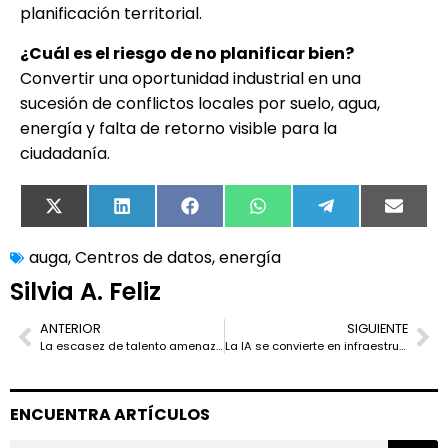
planificación territorial.
¿Cuál es el riesgo de no planificar bien?
Convertir una oportunidad industrial en una
sucesión de conflictos locales por suelo, agua,
energía y falta de retorno visible para la
ciudadanía.
X
LinkedIn
Facebook
WhatsApp
Telegram
Email
(Twitter)
auga
,
Centros de datos
,
energía
Silvia A. Feliz
ANTERIOR
SIGUIENTE
La escasez de talento amenaza el boom de los chips en Estados Unidos
La IA se convierte en infraestructura estratégica: Europa no puede depender solo de EEUU y China
ENCUENTRA ARTÍCULOS