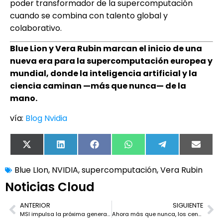
poder transformador de la supercomputación
cuando se combina con talento global y
colaborativo.
Blue Lion y Vera Rubin marcan el inicio de una
nueva era para la supercomputación europea y
mundial, donde la inteligencia artificial y la
ciencia caminan —más que nunca— de la
mano.
vía:
Blog Nvidia
X
LinkedIn
Facebook
WhatsApp
Telegram
Email
(Twitter)
Blue LIon
,
NVIDIA
,
supercomputación
,
Vera Rubin
Noticias Cloud
ANTERIOR
SIGUIENTE
MSI impulsa la próxima generación de servidores AI para empresas en ISC 2025
Ahora más que nunca, los centros de datos deben ser prioridad en la estrategia de seguridad nacional