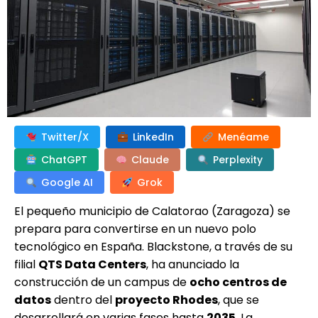
Twitter/X
LinkedIn
Menéame
ChatGPT
Claude
Perplexity
Google AI
Grok
El pequeño municipio de Calatorao (Zaragoza) se
prepara para convertirse en un nuevo polo
tecnológico en España. Blackstone, a través de su
filial
QTS Data Centers
, ha anunciado la
construcción de un campus de
ocho centros de
datos
dentro del
proyecto Rhodes
, que se
desarrollará en varias fases hasta
2035
. La