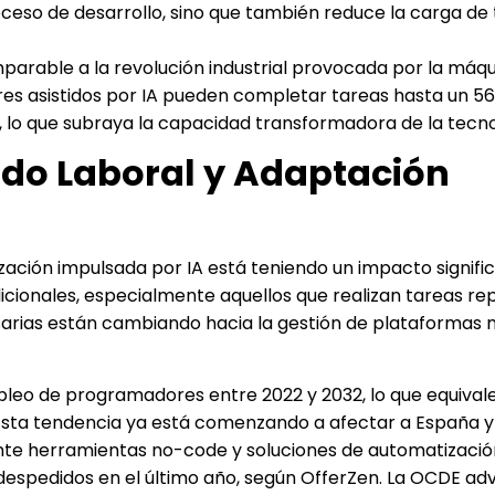
oceso de desarrollo, sino que también reduce la carga de
mparable a la revolución industrial provocada por la máq
ores asistidos por IA pueden completar tareas hasta un 
s, lo que subraya la capacidad transformadora de la tecno
ado Laboral y Adaptación
ación impulsada por IA está teniendo un impacto signific
onales, especialmente aquellos que realizan tareas repe
sarias están cambiando hacia la gestión de plataformas 
mpleo de programadores entre 2022 y 2032, lo que equivale
ta tendencia ya está comenzando a afectar a España y 
e herramientas no-code y soluciones de automatizació
n despedidos en el último año, según OfferZen. La OCDE ad