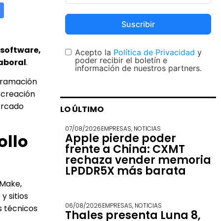
Suscribir
 software,
Acepto la
Política de Privacidad
y
poder recibir el boletín e
aboral
.
información de nuestros partners.
ogramación
e creación
mercado
LO ÚLTIMO
07/08/2026
EMPRESAS
,
NOTICIAS
ollo
Apple pierde poder
frente a China: CXMT
rechaza vender memoria
LPDDR5X más barata
 Make,
y sitios
06/08/2026
EMPRESAS
,
NOTICIAS
s técnicos
Thales presenta Luna 8,