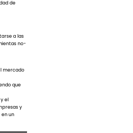
idad de
tarse a las
mientas no-
el mercado
iendo que
y el
empresas y
 en un