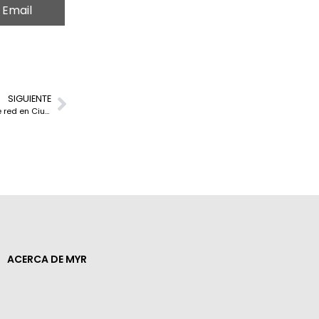
Email
SIGUIENTE
El Cape Town Internet Exchange (CINX) fortalece la infraestructura de red en Ciudad del Cabo
ACERCA DE MYR