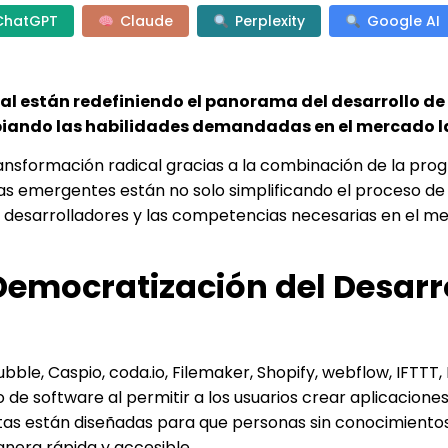
ChatGPT
Claude
Perplexity
Google AI
ial están redefiniendo el panorama del desarrollo de
biando las habilidades demandadas en el mercado l
ansformación radical gracias a la combinación de la pr
ogías emergentes están no solo simplificando el proceso d
los desarrolladores y las competencias necesarias en el 
emocratización del Desarr
ble, Caspio, coda.io, Filemaker, Shopify, webflow, IFTTT,
 de software al permitir a los usuarios crear aplicaciones 
ntas están diseñadas para que personas sin conocimiento
nera rápida y accesible.