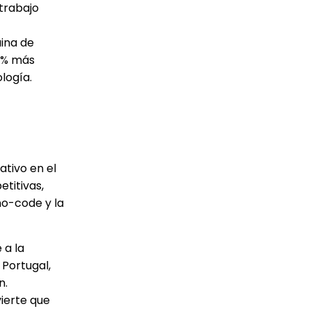
 trabajo
uina de
56% más
logía.
ativo en el
titivas,
no-code y la
 a la
Portugal,
n.
vierte que