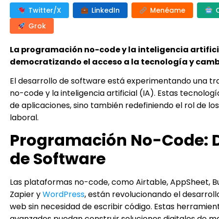
Twitter/X
LinkedIn
Menéame
Grok
La programación no-code y la inteligencia artific
democratizando el acceso a la tecnología y cam
El desarrollo de software está experimentando una tr
no-code y la inteligencia artificial (IA). Estas tecnol
de aplicaciones, sino también redefiniendo el rol de 
laboral.
Programación No-Code: D
de Software
Las plataformas no-code, como Airtable, AppSheet, Bub
Zapier y
WordPress
, están revolucionando el desarrollo
web sin necesidad de escribir código. Estas herramie
avanzados puedan construir soluciones digitales de ma