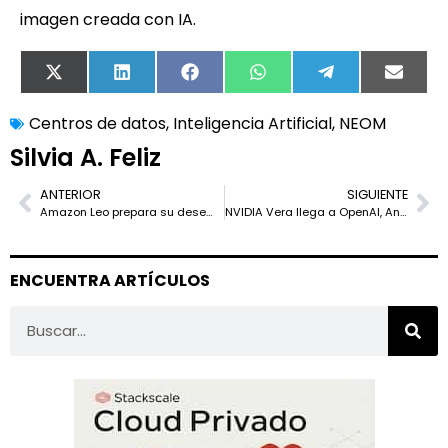
imagen creada con IA.
X
LinkedIn
Facebook
WhatsApp
Telegram
Email
(Twitter)
Centros de datos
,
Inteligencia Artificial
,
NEOM
Silvia A. Feliz
ANTERIOR
SIGUIENTE
Amazon Leo prepara su desembarco: así será el router para competir con Starlink
NVIDIA Vera llega a OpenAI, Anthropic y Oracle: la CPU para la era de los agentes
ENCUENTRA ARTÍCULOS