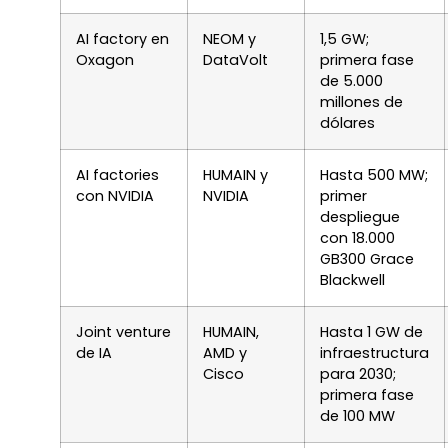
AI factory en
NEOM y
1,5 GW;
Oxagon
DataVolt
primera fase
de 5.000
millones de
dólares
AI factories
HUMAIN y
Hasta 500 MW;
con NVIDIA
NVIDIA
primer
despliegue
con 18.000
GB300 Grace
Blackwell
Joint venture
HUMAIN,
Hasta 1 GW de
de IA
AMD y
infraestructura
Cisco
para 2030;
primera fase
de 100 MW