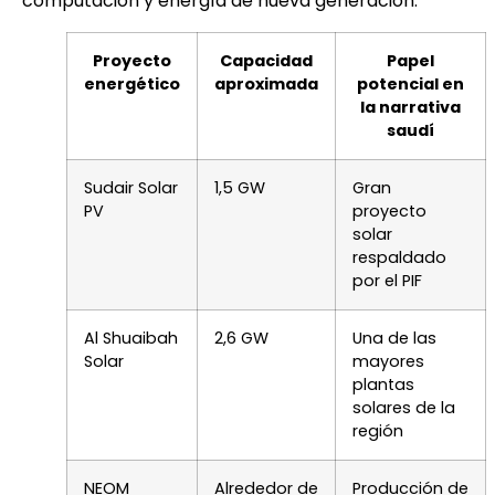
computación y energía de nueva generación.
Proyecto
Capacidad
Papel
energético
aproximada
potencial en
la narrativa
saudí
Sudair Solar
1,5 GW
Gran
PV
proyecto
solar
respaldado
por el PIF
Al Shuaibah
2,6 GW
Una de las
Solar
mayores
plantas
solares de la
región
NEOM
Alrededor de
Producción de