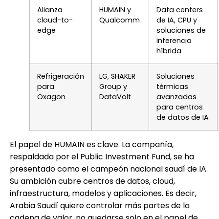
Alianza
HUMAIN y
Data centers
cloud-to-
Qualcomm
de IA, CPU y
edge
soluciones de
inferencia
híbrida
Refrigeración
LG, SHAKER
Soluciones
para
Group y
térmicas
Oxagon
DataVolt
avanzadas
para centros
de datos de IA
El papel de HUMAIN es clave. La compañía,
respaldada por el Public Investment Fund, se ha
presentado como el campeón nacional saudí de IA.
Su ambición cubre centros de datos, cloud,
infraestructura, modelos y aplicaciones. Es decir,
Arabia Saudí quiere controlar más partes de la
cadena de valor, no quedarse solo en el papel de