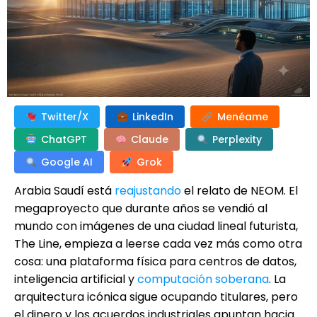
Twitter/X
LinkedIn
Menéame
ChatGPT
Claude
Perplexity
Google AI
Grok
Arabia Saudí está
reajustando
el relato de NEOM. El
megaproyecto que durante años se vendió al
mundo con imágenes de una ciudad lineal futurista,
The Line, empieza a leerse cada vez más como otra
cosa: una plataforma física para centros de datos,
inteligencia artificial y
computación soberana
. La
arquitectura icónica sigue ocupando titulares, pero
el dinero y los acuerdos industriales apuntan hacia