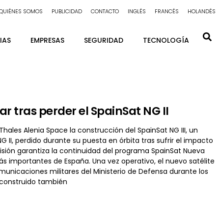
QUIÉNES SOMOS
PUBLICIDAD
CONTACTO
INGLÉS
FRANCÉS
HOLANDÉS
IAS
EMPRESAS
SEGURIDAD
TECNOLOGÍA
r tras perder el SpainSat NG II
les Alenia Space la construcción del SpainSat NG III, un
II, perdido durante su puesta en órbita tras sufrir el impacto
ecisión garantiza la continuidad del programa SpainSat Nueva
 importantes de España. Una vez operativo, el nuevo satélite
omunicaciones militares del Ministerio de Defensa durante los
, construido también