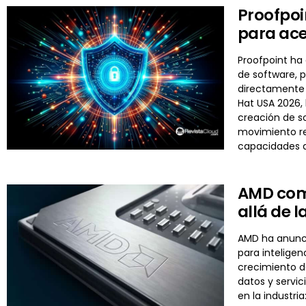
Proofpoi
para ace
Proofpoint ha
de software, 
directamente 
Hat USA 2026, 
creación de so
movimiento re
capacidades 
AMD comp
allá de 
AMD ha anuncia
para inteligen
crecimiento d
datos y servi
en la industri