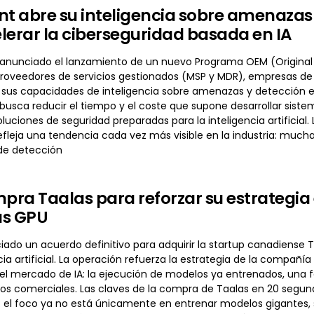
nt abre su inteligencia sobre amenaza
lerar la ciberseguridad basada en IA
 anunciado el lanzamiento de un nuevo Programa OEM (Original
proveedores de servicios gestionados (MSP y MDR), empresas de 
sus capacidades de inteligencia sobre amenazas y detección en 
busca reducir el tiempo y el coste que supone desarrollar sistem
luciones de seguridad preparadas para la inteligencia artificia
fleja una tendencia cada vez más visible en la industria: much
de detección
ra Taalas para reforzar su estrategia 
las GPU
do un acuerdo definitivo para adquirir la startup canadiense Ta
cia artificial. La operación refuerza la estrategia de la comp
el mercado de IA: la ejecución de modelos ya entrenados, una
cios comerciales. Las claves de la compra de Taalas en 20 seg
a: el foco ya no está únicamente en entrenar modelos gigantes, 