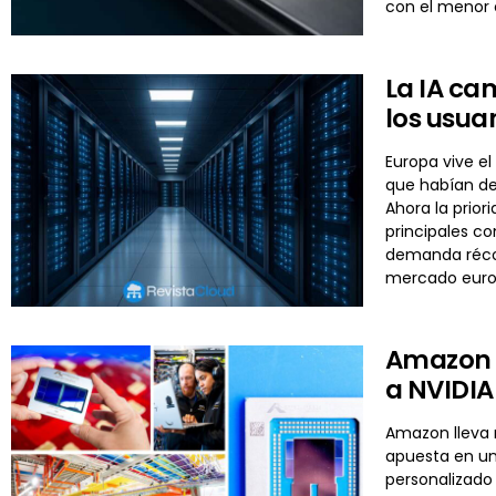
con el menor
La IA ca
los usua
Europa vive el
que habían de
Ahora la prior
principales c
demanda récor
mercado euro
Amazon y
a NVIDIA 
Amazon lleva m
apuesta en un
personalizado 