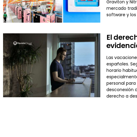
Graviton y Nit
mercado tradi
software y los
El derec
evidenci
Las vacaciones
españoles. Se
horario habit
especialmente
personal para 
desconexión di
derecho a de