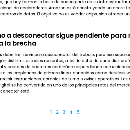
ro, que hoy forman la base de buena parte de su infraestructur
cional de aceleradores, Amazon está construyendo un ecosist
 centros de datos. El objetivo no es vender chips, sino ofrecer u
ho a desconectar sigue pendiente para m
a la brecha
 deberían servir para desconectar del trabajo, pero esa separac
gún distintos estudios recientes, más de ocho de cada diez prof
ual y casi dos de cada tres continúan respondiendo comunicacio
 a los empleados de primera línea, conocidos como deskless 
recibir instrucciones, cambios de turno o avisos operativos. Las
gital se ha convertido en uno de los principales retos del merc
sconectar está
1
2
3
4
5