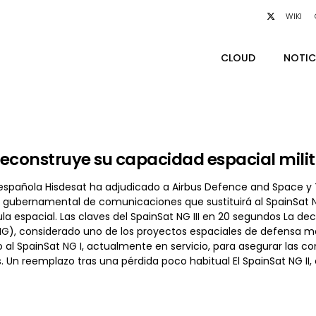
WIKI
CLOUD
NOTIC
econstruye su capacidad espacial milita
spañola Hisdesat ha adjudicado a Airbus Defence and Space y Tha
 gubernamental de comunicaciones que sustituirá al SpainSat NG 
la espacial. Las claves del SpainSat NG III en 20 segundos La d
G), considerado uno de los proyectos espaciales de defensa más
o al SpainSat NG I, actualmente en servicio, para asegurar las c
 Un reemplazo tras una pérdida poco habitual El SpainSat NG II