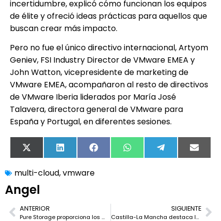
incertidumbre, explicó cómo funcionan los equipos
de élite y ofreció ideas prácticas para aquellos que
buscan crear más impacto.
Pero no fue el único directivo internacional, Artyom
Geniev, FSI Industry Director de VMware EMEA y
John Watton, vicepresidente de marketing de
VMware EMEA, acompañaron al resto de directivos
de VMware Iberia liderados por María José
Talavera, directora general de VMware para
España y Portugal, en diferentes sesiones.
X
LinkedIn
Facebook
WhatsApp
Telegram
Email
(Twitter)
multi-cloud
,
vmware
Angel
ANTERIOR
SIGUIENTE
­­­Pure Storage proporciona los mayores avances en rendimiento, eficiencia y seguridad con la última generación de FlashArray//X y FlashArray//C
Castilla-La Mancha destaca la actividad investigadora y de desarrollo industrial del Ci3 en el primer semestre del año