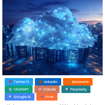
Twitter/X
LinkedIn
Menéame
ChatGPT
Claude
Perplexity
Google AI
Grok