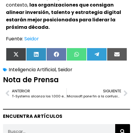
contexto,
las organizaciones que consigan
alinear inversión, talento y estrategia digital
estarán mejor posicionadas para liderar la
próxima década.
Fuente:
Seidor
X
LinkedIn
Facebook
WhatsApp
Telegram
Email
(Twitter)
Inteligencia Artificial
,
Seidor
Nota de Prensa
ANTERIOR
SIGUIENTE
T-Systems alcanza los 1.000 empleados en sus Centros de Valor en España
Microsoft pone fin a la confusión con los puertos USB-C en Windows 11
ENCUENTRA ARTÍCULOS