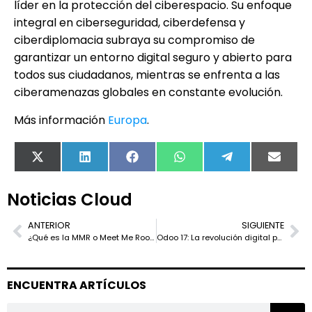
líder en la protección del ciberespacio. Su enfoque
integral en ciberseguridad, ciberdefensa y
ciberdiplomacia subraya su compromiso de
garantizar un entorno digital seguro y abierto para
todos sus ciudadanos, mientras se enfrenta a las
ciberamenazas globales en constante evolución.
Más información
Europa
.
X
LinkedIn
Facebook
WhatsApp
Telegram
Email
(Twitter)
Noticias Cloud
ANTERIOR
SIGUIENTE
¿Qué es la MMR o Meet Me Room?
Odoo 17: La revolución digital para PYMES – eficiencia y crecimiento al alcance de tu empresa
ENCUENTRA ARTÍCULOS