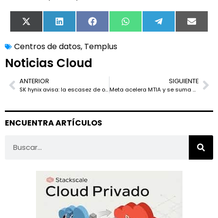
X
LinkedIn
Facebook
WhatsApp
Telegram
Email
(Twitter)
Centros de datos
,
Templus
Noticias Cloud
ANTERIOR
SIGUIENTE
SK hynix avisa: la escasez de obleas para memoria puede durar hasta 2030
Meta acelera MTIA y se suma a la carrera por chips propios para inferencia
ENCUENTRA ARTÍCULOS