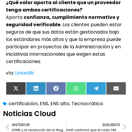
¿Qué valor aporta al cliente que un proveedor
tenga ambas certificaciones?
Aporta
confianza, cumplimiento normativo y
seguridad verificable
. Los clientes pueden estar
seguros de que sus datos están gestionados bajo
los estándares más altos y que la empresa puede
participar en proyectos de la Administración y en
iniciativas internacionales que exigen estas
certificaciones.
vía:
LinkedIN
X
LinkedIn
Facebook
WhatsApp
Telegram
Email
(Twitter)
certificación
,
ENS
,
ENS alto
,
Tecnocrática
Noticias Cloud
ANTERIOR
SIGUIENTE
ASML y la revolución de la litografía EUV: de las lámparas de mercurio al salto High-NA
Intel confirma que el nodo 14A será más caro que 18A por el uso de EUV High-NA: ¿riesgo o apuesta estratégica?