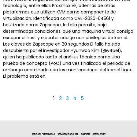
tecnología, entre ellos Proxmox VE, además de otras
plataformas que utilizan KVM como componente de
virtualización. Identificada como CVE-2026-64561 y
bautizada como Zapscape, la falla permite, bajo
determinadas condiciones, que una máquina virtual consiga
escapar al host y ejecutar código con privilegios de kernel.
Las claves de Zapscape en 20 segundos El fallo ha sido
descubierto por el investigador Hyunwoo Kim (@v4bel),
quien ha publicado tanto el análisis técnico como una
prueba de concepto (PoC) una vez finalizado el periodo de
embargo coordinado con los mantenedores del kernel Linux.
El problema está en
1
2
3
4
5
ARTÍCULOS PATROCINADOS
SERVICIO DE DISEÑO WEB
CONTACTO
ACERCA DE MYR