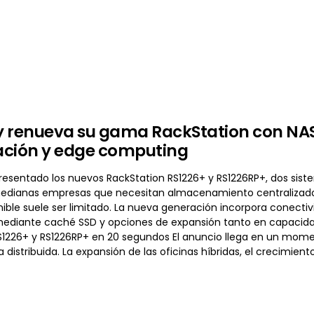
 renueva su gama RackStation con NAS 
zación y edge computing
resentado los nuevos RackStation RS1226+ y RS1226RP+, dos sis
dianas empresas que necesitan almacenamiento centralizado e
ible suele ser limitado. La nueva generación incorpora conectivi
ediante caché SSD y opciones de expansión tanto en capacidad
S1226+ y RS1226RP+ en 20 segundos El anuncio llega en un mom
a distribuida. La expansión de las oficinas híbridas, el crecimi