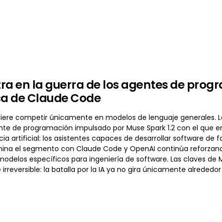
ra en la guerra de los agentes de pro
ca de Claude Code
iere competir únicamente en modelos de lenguaje generales. 
te de programación impulsado por Muse Spark 1.2 con el que 
ncia artificial: los asistentes capaces de desarrollar software
ina el segmento con Claude Code y OpenAI continúa reforzando 
 modelos específicos para ingeniería de software. Las claves d
irreversible: la batalla por la IA ya no gira únicamente alrededor