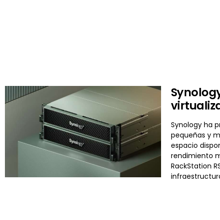
Synology
virtuali
Synology ha p
pequeñas y me
espacio dispon
rendimiento m
RackStation R
infraestructur