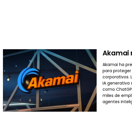
Akamai r
Akamai ha pre
para proteger 
corporativos.
IA generativa 
como ChatGPT,
miles de empl
agentes inteli