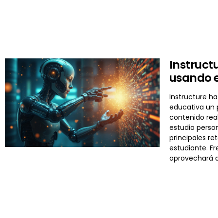
Instruct
usando e
Instructure ha
educativa un p
contenido real
estudio perso
principales re
estudiante. F
aprovechará d