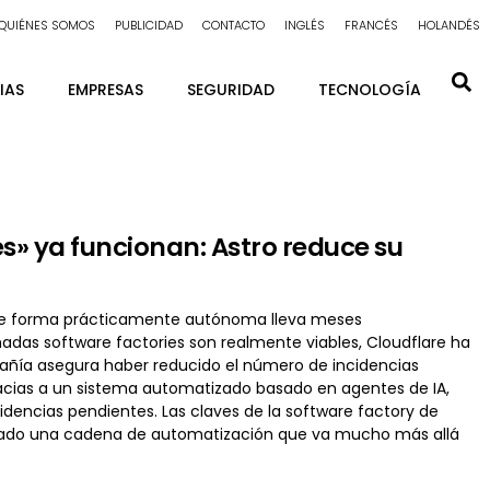
QUIÉNES SOMOS
PUBLICIDAD
CONTACTO
INGLÉS
FRANCÉS
HOLANDÉS
IAS
EMPRESAS
SEGURIDAD
TECNOLOGÍA
s» ya funcionan: Astro reduce su
re de forma prácticamente autónoma lleva meses
madas software factories son realmente viables, Cloudflare ha
ñía asegura haber reducido el número de incidencias
acias a un sistema automatizado basado en agentes de IA,
ncidencias pendientes. Las claves de la software factory de
ollado una cadena de automatización que va mucho más allá