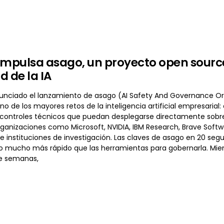
impulsa asago, un proyecto open sourc
d de la IA
unciado el lanzamiento de asago (AI Safety And Governance Or
o de los mayores retos de la inteligencia artificial empresarial
controles técnicos que puedan desplegarse directamente sobre s
ganizaciones como Microsoft, NVIDIA, IBM Research, Brave Softwar
e instituciones de investigación. Las claves de asago en 20 segu
o mucho más rápido que las herramientas para gobernarla. Mie
e semanas,