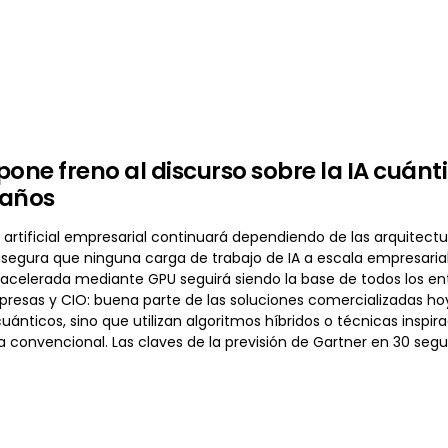
pone freno al discurso sobre la IA cuán
 años
a artificial empresarial continuará dependiendo de las arquitect
asegura que ninguna carga de trabajo de IA a escala empresaria
celerada mediante GPU seguirá siendo la base de todos los ent
presas y CIO: buena parte de las soluciones comercializadas hoy
uánticos, sino que utilizan algoritmos híbridos o técnicas insp
a convencional. Las claves de la previsión de Gartner en 30 seg