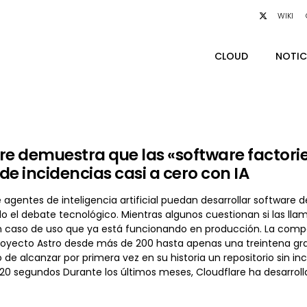
WIKI
CLOUD
NOTIC
re demuestra que las «software factorie
de incidencias casi a cero con IA
e agentes de inteligencia artificial puedan desarrollar softwa
 el debate tecnológico. Mientras algunos cuestionan si las lla
 caso de uso que ya está funcionando en producción. La compa
proyecto Astro desde más de 200 hasta apenas una treintena gr
o de alcanzar por primera vez en su historia un repositorio sin i
 20 segundos Durante los últimos meses, Cloudflare ha desarr