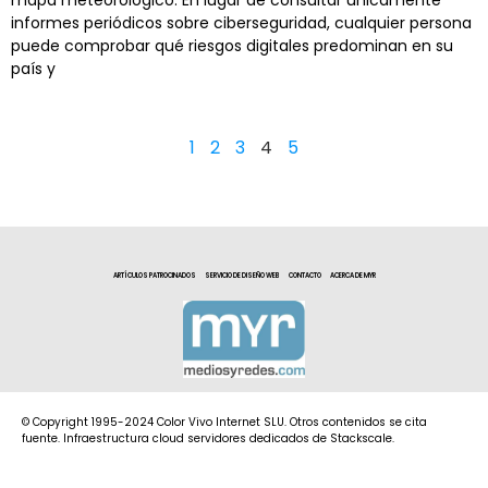
informes periódicos sobre ciberseguridad, cualquier persona
puede comprobar qué riesgos digitales predominan en su
país y
1
2
3
4
5
ARTÍCULOS PATROCINADOS
SERVICIO DE DISEÑO WEB
CONTACTO
ACERCA DE MYR
© Copyright 1995-2024 Color Vivo Internet SLU. Otros contenidos se cita
fuente. Infraestructura cloud servidores dedicados de Stackscale.