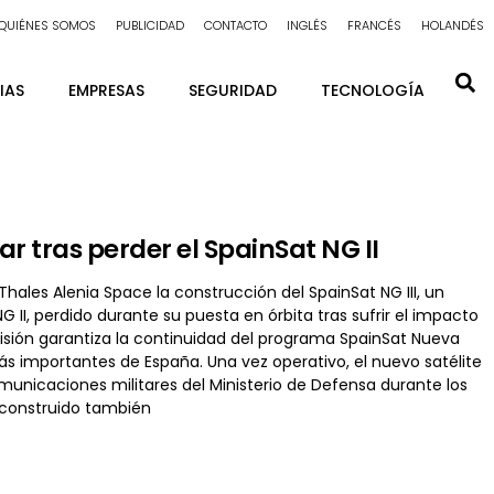
QUIÉNES SOMOS
PUBLICIDAD
CONTACTO
INGLÉS
FRANCÉS
HOLANDÉS
IAS
EMPRESAS
SEGURIDAD
TECNOLOGÍA
r tras perder el SpainSat NG II
les Alenia Space la construcción del SpainSat NG III, un
II, perdido durante su puesta en órbita tras sufrir el impacto
ecisión garantiza la continuidad del programa SpainSat Nueva
 importantes de España. Una vez operativo, el nuevo satélite
omunicaciones militares del Ministerio de Defensa durante los
, construido también