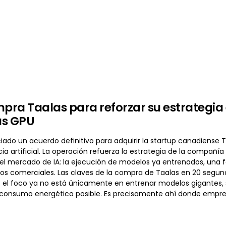
ra Taalas para reforzar su estrategia 
las GPU
do un acuerdo definitivo para adquirir la startup canadiense Ta
cia artificial. La operación refuerza la estrategia de la comp
el mercado de IA: la ejecución de modelos ya entrenados, una
cios comerciales. Las claves de la compra de Taalas en 20 seg
a: el foco ya no está únicamente en entrenar modelos gigantes, 
 consumo energético posible. Es precisamente ahí donde emp