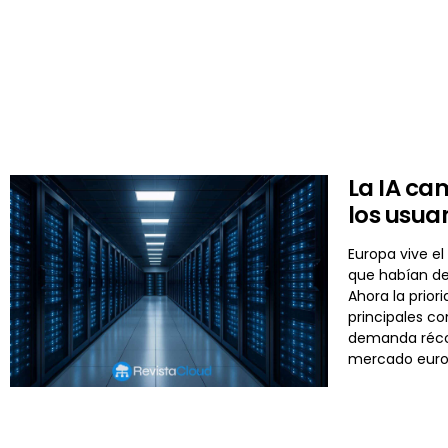
La IA ca
los usua
Europa vive el
que habían de
Ahora la prior
principales c
demanda récor
mercado euro