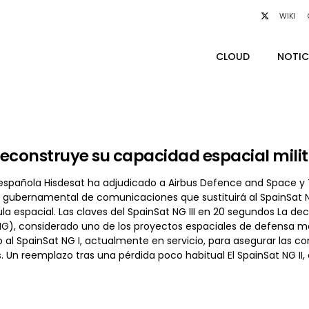
WIKI
CLOUD
NOTIC
econstruye su capacidad espacial milita
spañola Hisdesat ha adjudicado a Airbus Defence and Space y Tha
 gubernamental de comunicaciones que sustituirá al SpainSat NG 
la espacial. Las claves del SpainSat NG III en 20 segundos La d
G), considerado uno de los proyectos espaciales de defensa más
o al SpainSat NG I, actualmente en servicio, para asegurar las c
 Un reemplazo tras una pérdida poco habitual El SpainSat NG II