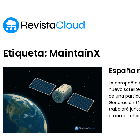
Etiqueta: MaintainX
España r
La compañía e
nuevo satélite
de una partícu
Generación (N
trabajará junt
próximos años.