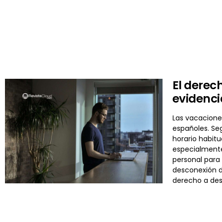
El derec
evidenci
Las vacaciones
españoles. Se
horario habit
especialmente
personal para 
desconexión di
derecho a de