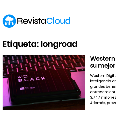
Etiqueta: longroad
Western 
su mejo
Western Digit
inteligencia a
grandes benef
entrenamientos
3.747 millones
Además, prevé