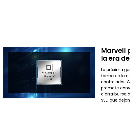
Marvell 
la era de
La próxima gen
forma en la q
controlador. 
promete conve
a distribuirse
SSD que dejan