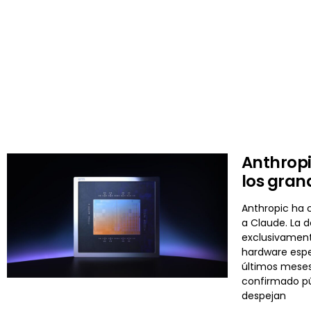
Anthropi
los gran
Anthropic ha c
a Claude. La d
exclusivament
hardware espe
últimos meses
confirmado pú
despejan