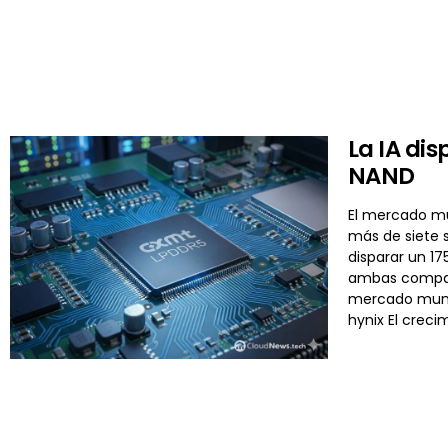
La IA di
NAND
El mercado mu
más de siete s
disparar un 17
ambas compañí
mercado mund
hynix El crec