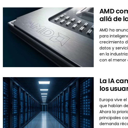
AMD comp
allá de 
AMD ha anuncia
para inteligen
crecimiento d
datos y servi
en la industri
con el menor
La IA ca
los usua
Europa vive el
que habían de
Ahora la prior
principales c
demanda récor