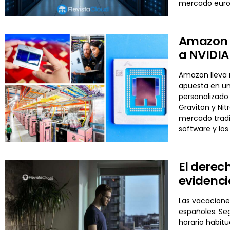
mercado euro
Amazon y
a NVIDIA 
Amazon lleva m
apuesta en un
personalizado 
Graviton y Nit
mercado tradi
software y los
El derec
evidenci
Las vacaciones
españoles. Se
horario habit