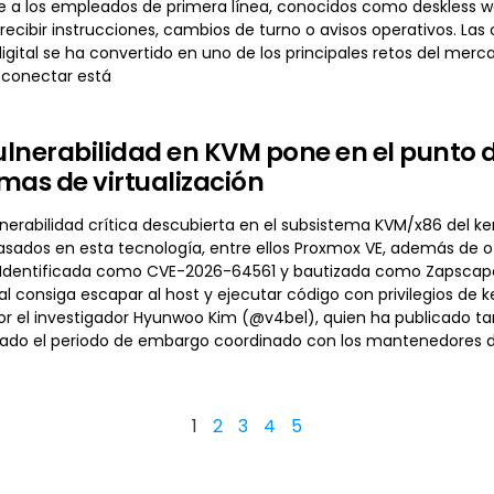
 a los empleados de primera línea, conocidos como deskless 
recibir instrucciones, cambios de turno o avisos operativos. Las
gital se ha convertido en uno de los principales retos del merc
sconectar está
lnerabilidad en KVM pone en el punto d
mas de virtualización
erabilidad crítica descubierta en el subsistema KVM/x86 del ker
basados en esta tecnología, entre ellos Proxmox VE, además de
n. Identificada como CVE-2026-64561 y bautizada como Zapscape,
l consiga escapar al host y ejecutar código con privilegios de k
or el investigador Hyunwoo Kim (@v4bel), quien ha publicado t
izado el periodo de embargo coordinado con los mantenedores del
1
2
3
4
5