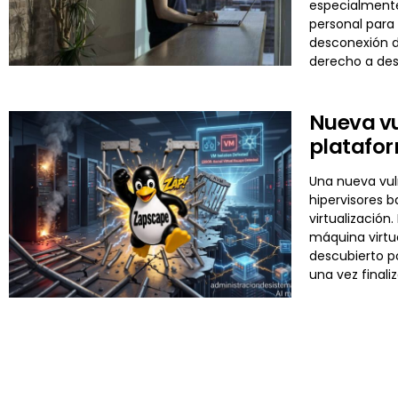
especialmente
personal para 
desconexión di
derecho a de
Nueva vu
platafor
Una nueva vuln
hipervisores 
virtualizació
máquina virtua
descubierto p
una vez final