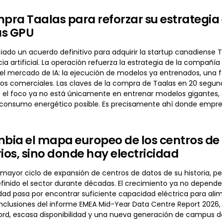
ra Taalas para reforzar su estrategia 
las GPU
do un acuerdo definitivo para adquirir la startup canadiense Ta
cia artificial. La operación refuerza la estrategia de la comp
el mercado de IA: la ejecución de modelos ya entrenados, una
cios comerciales. Las claves de la compra de Taalas en 20 seg
a: el foco ya no está únicamente en entrenar modelos gigantes, 
 consumo energético posible. Es precisamente ahí donde emp
mbia el mapa europeo de los centros de
rios, sino donde hay electricidad
 mayor ciclo de expansión de centros de datos de su historia, per
finido el sector durante décadas. El crecimiento ya no depende 
idad pasa por encontrar suficiente capacidad eléctrica para ali
onclusiones del informe EMEA Mid-Year Data Centre Report 2026,
d, escasa disponibilidad y una nueva generación de campus de I