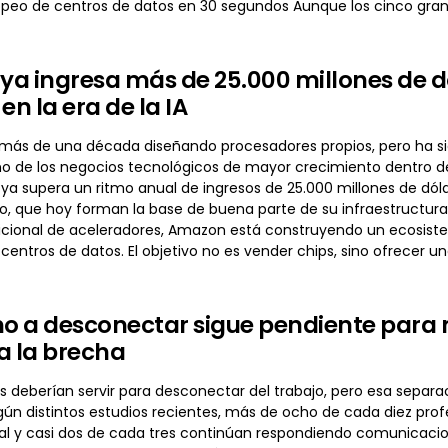
peo de centros de datos en 30 segundos Aunque los cinco gr
a ingresa más de 25.000 millones de dól
en la era de la IA
ás de una década diseñando procesadores propios, pero ha sido e
o de los negocios tecnológicos de mayor crecimiento dentro de 
ya supera un ritmo anual de ingresos de 25.000 millones de dóla
ro, que hoy forman la base de buena parte de su infraestructur
cional de aceleradores, Amazon está construyendo un ecosist
 centros de datos. El objetivo no es vender chips, sino ofrecer u
ho a desconectar sigue pendiente para m
a la brecha
 deberían servir para desconectar del trabajo, pero esa separac
gún distintos estudios recientes, más de ocho de cada diez prof
ual y casi dos de cada tres continúan respondiendo comunicacio