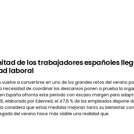
mitad de los trabajadores españoles lle
dad laboral
n vuelve a convertirse en uno de los grandes retos del verano p
la necesidad de coordinar los descansos ponen a prueba la organ
 en España afronta este periodo con escaso margen para adaptar 
, elaborado por Edenred, el 47,6 % de los empleados dispone de 
a considera que estas medidas mejoran tanto su bienestar como s
legada del verano hace más visible una realidad que