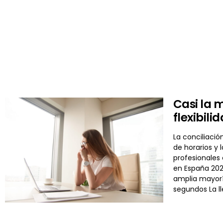
Casi la 
flexibili
La conciliació
de horarios y 
profesionales
en España 2026
amplia mayorí
segundos La l