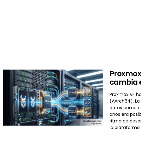
Proxmox 
cambia el
Proxmox VE ha
(AArch64). La
datos como en
años era posi
ritmo de desa
la plataforma