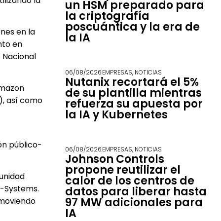
ilizando la
un HSM preparado para
la criptografía
poscuántica y la era de
nes en la
la IA
nto en
 Nacional
06/08/2026
EMPRESAS
,
NOTICIAS
Nutanix recortará el 5%
Amazon
de su plantilla mientras
), así como
refuerza su apuesta por
la IA y Kubernetes
ión público-
06/08/2026
EMPRESAS
,
NOTICIAS
Johnson Controls
propone reutilizar el
munidad
calor de los centros de
 T-Systems.
datos para liberar hasta
97 MW adicionales para
omoviendo
IA