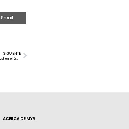
Email
SIGUIENTE
Air-Fi y Cambium Networks impulsan un nuevo modelo de conectividad en el ámbito educativo
ACERCA DE MYR