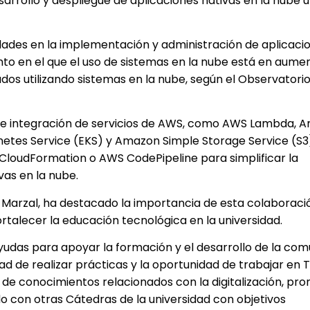
arrollo y despliegue de aplicaciones nativas en la nube ut
idades en la implementación y administración de aplicacio
o en el que el uso de sistemas en la nube está en aume
s utilizando sistemas en la nube, según el Observatorio
ón e integración de servicios de AWS, como AWS Lambda, 
rnetes Service (EKS) y Amazon Simple Storage Service (S3
loudFormation o AWS CodePipeline para simplificar la
as en la nube.
arès Marzal, ha destacado la importancia de esta colaborac
rtalecer la educación tecnológica en la universidad.
yudas para apoyar la formación y el desarrollo de la co
idad de realizar prácticas y la oportunidad de trabajar en
 de conocimientos relacionados con la digitalización, pr
o con otras Cátedras de la universidad con objetivos