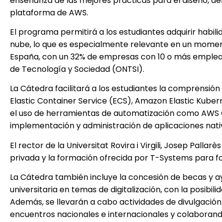
enseñanza de las mejores prácticas para el diseño, des
plataforma de AWS.
El programa permitirá a los estudiantes adquirir habil
nube, lo que es especialmente relevante en un moment
España, con un 32% de empresas con 10 o más empleado
de Tecnología y Sociedad (ONTSI).
La Cátedra facilitará a los estudiantes la comprensi
Elastic Container Service (ECS), Amazon Elastic Kube
el uso de herramientas de automatización como AWS C
implementación y administración de aplicaciones nativ
El rector de la Universitat Rovira i Virgili, Josep Pall
privada y la formación ofrecida por T-Systems para fo
La Cátedra también incluye la concesión de becas y a
universitaria en temas de digitalización, con la posibil
Además, se llevarán a cabo actividades de divulgación
encuentros nacionales e internacionales y colaborand