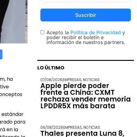
Suscribir
Acepto la
Política de Privacidad
y
poder recibir el boletín e
información de nuestros partners.
LO ÚLTIMO
om, ha
07/08/2026
EMPRESAS
,
NOTICIAS
Apple pierde poder
tive
frente a China: CXMT
 conceptos
rechaza vender memoria
LPDDR5X más barata
n estándar
parado para
06/08/2026
EMPRESAS
,
NOTICIAS
rá en la
Thales presenta Luna 8,