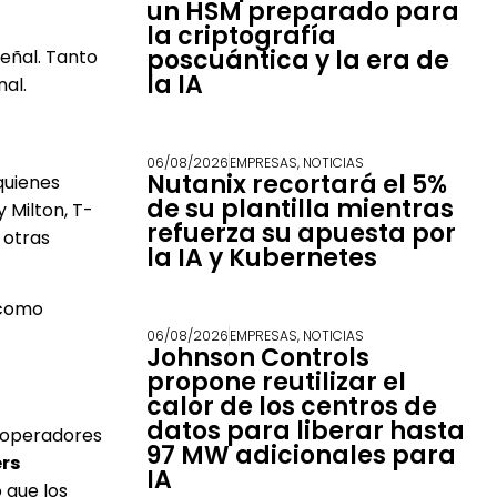
un HSM preparado para
la criptografía
poscuántica y la era de
señal. Tanto
la IA
al.
06/08/2026
EMPRESAS
,
NOTICIAS
Nutanix recortará el 5%
 quienes
de su plantilla mientras
 Milton, T-
refuerza su apuesta por
 otras
la IA y Kubernetes
 como
06/08/2026
EMPRESAS
,
NOTICIAS
Johnson Controls
propone reutilizar el
calor de los centros de
datos para liberar hasta
 operadores
97 MW adicionales para
rs
IA
 que los