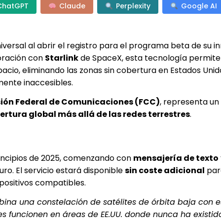
ChatGPT
Claude
Perplexity
Google AI
versal al abrir el registro para el programa beta de su 
boración con
Starlink
de SpaceX, esta tecnología permite u
acio, eliminando las zonas sin cobertura en Estados Unid
ente inaccesibles.
ión Federal de Comunicaciones (FCC)
, representa un
ertura global más allá de las redes terrestres
.
 principios de 2025, comenzando con
mensajería de texto
uro. El servicio estará disponible
sin coste adicional
par
positivos compatibles.
mbina una constelación de satélites de órbita baja con 
iles funcionen en áreas de EE.UU. donde nunca ha existi