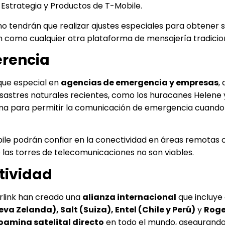
 Estrategia y Productos de T-Mobile.
os no tendrán que realizar ajustes especiales para obtener 
n como cualquier otra plataforma de mensajería tradicion
erencia
que especial en
agencias de emergencia y empresas
,
esastres naturales recientes, como los huracanes Helene y
ema para permitir la comunicación de emergencia cuando
obile podrán confiar en la conectividad en áreas remotas
 las torres de telecomunicaciones no son viables.
tividad
tarlink han creado una
alianza internacional
que incluye
va Zelanda), Salt (Suiza), Entel (Chile y Perú)
y
Roge
oaming satelital directo
en todo el mundo, asegurando