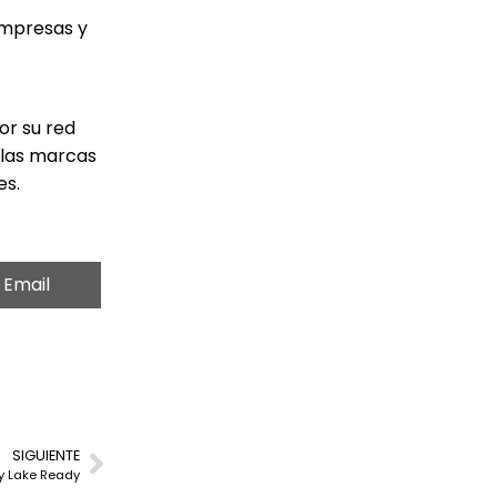
empresas y
or su red
 las marcas
es.
Email
SIGUIENTE
ty Lake Ready