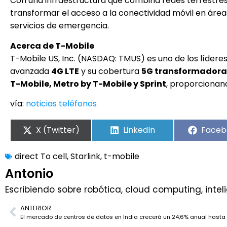
Con una infraestructura que combina redes terrestres y
transformar el acceso a la conectividad móvil en ár
servicios de emergencia.
Acerca de T-Mobile
T-Mobile US, Inc. (NASDAQ: TMUS) es uno de los lídere
avanzada
4G LTE
y su cobertura
5G transformadora
T-Mobile, Metro by T-Mobile y Sprint
, proporcionand
vía:
noticias teléfonos
X (Twitter)
LinkedIn
Faceb
direct To cell
,
Starlink
,
t-mobile
Antonio
Escribiendo sobre robótica, cloud computing, inteli
ANTERIOR