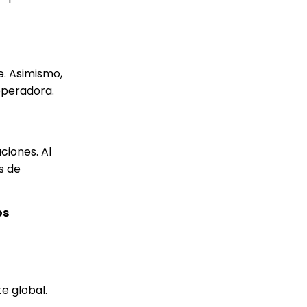
e. Asimismo,
operadora.
ciones. Al
s de
os
e global.