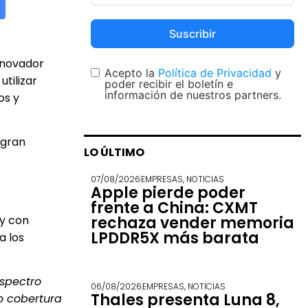
Suscribir
innovador
Acepto la
Política de Privacidad
y
tilizar
poder recibir el boletín e
información de nuestros partners.
os y
 gran
LO ÚLTIMO
07/08/2026
EMPRESAS
,
NOTICIAS
Apple pierde poder
frente a China: CXMT
y con
rechaza vender memoria
LPDDR5X más barata
a los
espectro
06/08/2026
EMPRESAS
,
NOTICIAS
Thales presenta Luna 8,
do cobertura