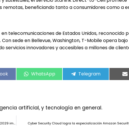
 satelitales, el servicio Starlink Direct-to-Cell promete
eas remotas, beneficiando tanto a consumidores como a 
s en telecomunicaciones de Estados Unidos, reconocido p
. Con sede en Bellevue, Washington, T-Mobile opera bajo
o servicios innovadores y accesibles a millones de client
ook
WhatsApp
Telegram
gencia artificial, y tecnología en general.
El mercado de centros de datos en India crecerá un 24,6% anual hasta 2029 impulsado por la demanda de colocation
Cyber Security Cloud logra la especialización Amazon Securi