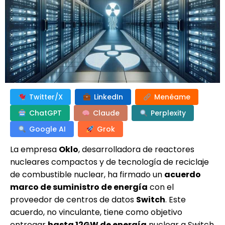
Twitter/X
LinkedIn
Menéame
ChatGPT
Claude
Perplexity
Google AI
Grok
La empresa
Oklo
, desarrolladora de reactores
nucleares compactos y de tecnología de reciclaje
de combustible nuclear, ha firmado un
acuerdo
marco de suministro de energía
con el
proveedor de centros de datos
Switch
. Este
acuerdo, no vinculante, tiene como objetivo
entregar
hasta 12GW de energía
nuclear a Switch