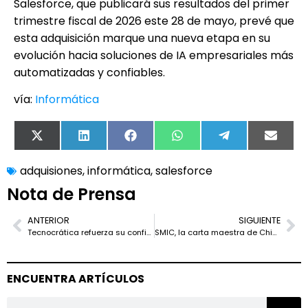
Salesforce, que publicará sus resultados del primer
trimestre fiscal de 2026 este 28 de mayo, prevé que
esta adquisición marque una nueva etapa en su
evolución hacia soluciones de IA empresariales más
automatizadas y confiables.
vía:
Informática
X
LinkedIn
Facebook
WhatsApp
Telegram
Email
(Twitter)
adquisiones
,
informática
,
salesforce
Nota de Prensa
ANTERIOR
SIGUIENTE
Tecnocrática refuerza su confianza en Data4 como socio estratégico en centros de datos
SMIC, la carta maestra de China en la guerra tecnológica: ambición global frente a limitaciones críticas
ENCUENTRA ARTÍCULOS