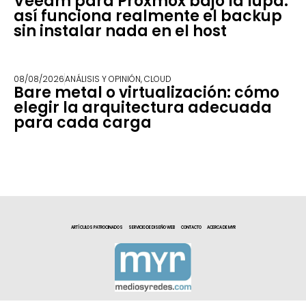
Veeam para Proxmox bajo la lupa:
así funciona realmente el backup
sin instalar nada en el host
08/08/2026
ANÁLISIS Y OPINIÓN
,
CLOUD
Bare metal o virtualización: cómo
elegir la arquitectura adecuada
para cada carga
ARTÍCULOS PATROCINADOS
SERVICIO DE DISEÑO WEB
CONTACTO
ACERCA DE MYR