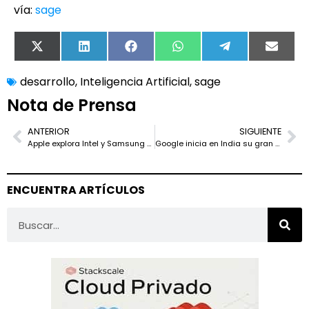
vía:
sage
X
LinkedIn
Facebook
WhatsApp
Telegram
Email
(Twitter)
desarrollo
,
Inteligencia Artificial
,
sage
Nota de Prensa
ANTERIOR
SIGUIENTE
Apple explora Intel y Samsung ante la presión sobre los nodos avanzados de TSMC
Google inicia en India su gran hub de IA de 15.000 millones de dólares
ENCUENTRA ARTÍCULOS