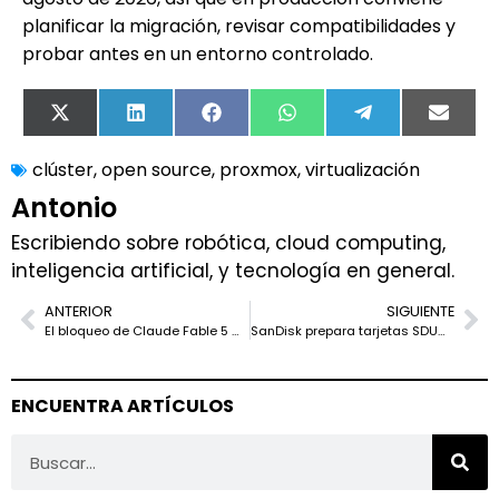
planificar la migración, revisar compatibilidades y
probar antes en un entorno controlado.
X
LinkedIn
Facebook
WhatsApp
Telegram
Email
(Twitter)
clúster
,
open source
,
proxmox
,
virtualización
Antonio
Escribiendo sobre robótica, cloud computing,
inteligencia artificial, y tecnología en general.
ANTERIOR
SIGUIENTE
El bloqueo de Claude Fable 5 muestra el nuevo riesgo de depender de una sola IA
SanDisk prepara tarjetas SDUC de hasta 8 TB, pero exigirán nuevos lectores
ENCUENTRA ARTÍCULOS