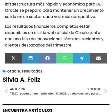
infraestructura más rápida y económica para IA,
Oracle se prepara para mantener un crecimiento
sólido en un sector cada vez más competitivo.
Los resultados financieros completos están
disponibles en el sitio web oficial de Oracle, junto
con una lista de innovaciones técnicas recientes y
clientes destacados del trimestre.
X
LinkedIn
Facebook
WhatsApp
Telegram
Email
(Twitter)
oracle
,
resultados
Silvia A. Feliz
ANTERIOR
SIGUIENTE
TSMC reporta un aumento interanual del 34 % en ingresos de noviembre de 2024
El 2025, un año decisivo para la IA: el informe de NetApp destaca retos y oportunidades
ENCUENTRA ARTÍCULOS