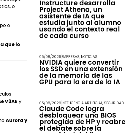
Instructure desarrolla
otics, o
Project Athena, un
asistente de IA que
estudia junto al alumno
mpo o
usando el contexto real
de cada curso
a que lo
05/08/2026
EMPRESAS
,
NOTICIAS
NVIDIA quiere convertir
los SSD en una extensión
de la memoria de las
GPU para la era de la IA
culos
se V3AE
y
05/08/2026
INTELIGENCIA ARTIFICIAL
,
SEGURIDAD
Claude Code logra
desbloquear una BIOS
omo
Aurora y
protegida de HP y reabre
el debate sobre la