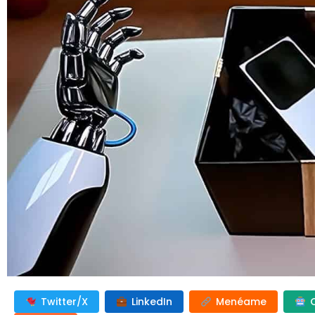
Twitter/X
LinkedIn
Menéame