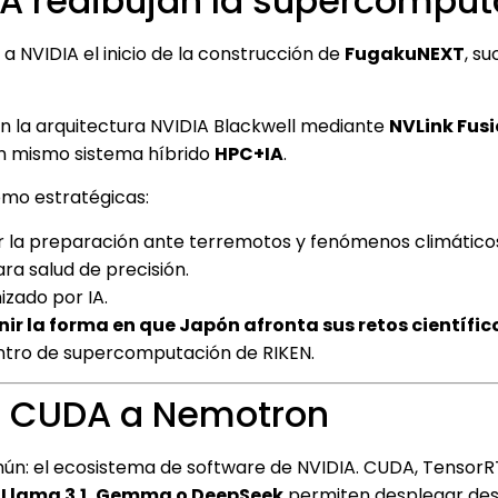
IA redibujan la supercomput
a NVIDIA el inicio de la construcción de
FugakuNEXT
, su
n la arquitectura NVIDIA Blackwell mediante
NVLink Fus
 un mismo sistema híbrido
HPC+IA
.
omo estratégicas:
 la preparación ante terremotos y fenómenos climático
ra salud de precisión.
izado por IA.
nir la forma en que Japón afronta sus retos científi
entro de supercomputación de RIKEN.
de CUDA a Nemotron
n: el ecosistema de software de NVIDIA. CUDA, TensorR
o
Llama 3.1, Gemma o DeepSeek
permiten desplegar de