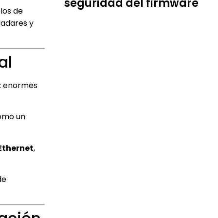
seguridad del firmware
los de
radares y
al
: enormes
mo un
Ethernet
,
de