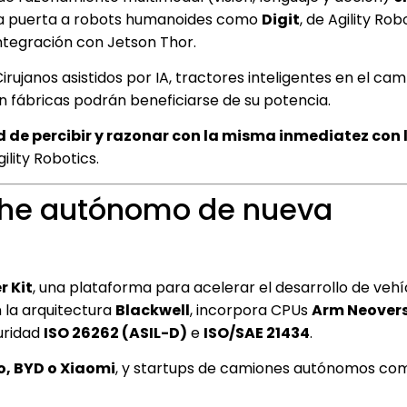
e la puerta a robots humanoides como
Digit
, de Agility Rob
ntegración con Jetson Thor.
. Cirujanos asistidos por IA, tractores inteligentes en el ca
n fábricas podrán beneficiarse de su potencia.
 de percibir y razonar con la misma inmediatez con l
ility Robotics.
oche autónomo de nueva
r Kit
, una plataforma para acelerar el desarrollo de vehí
 la arquitectura
Blackwell
, incorpora CPUs
Arm Neover
uridad
ISO 26262 (ASIL-D)
e
ISO/SAE 21434
.
o, BYD o Xiaomi
, y startups de camiones autónomos c