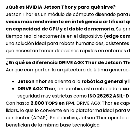
¿Qué es NVIDIA Jetson Thor y para qué sirve?
Jetson Thor es un módulo de cómputo diseñado para se
veces más rendimiento en inteligencia artificial q
en capacidad de CPU y el doble de memoria
. Su p
tiempo real directamente en el dispositivo (
edge com
una solución ideal para robots humanoides, asistentes 
que necesitan tomar decisiones rápidas en entornos d
¿En qué se diferencia DRIVE AGX Thor de Jetson Th
Aunque comparten la arquitectura de última generac
Jetson Thor
se orienta a la
robótica general y l
DRIVE AGX Thor
, en cambio, está enfocado a
au
seguridad muy estrictas como
ISO 26262 ASIL-D
Con hasta
2.000 TOPS en FP4
, DRIVE AGX Thor es cap
lidars, lo que lo convierte en la plataforma ideal para
v
conductor (ADAS). En definitiva, Jetson Thor apunta a
benefician de la misma base tecnológica.