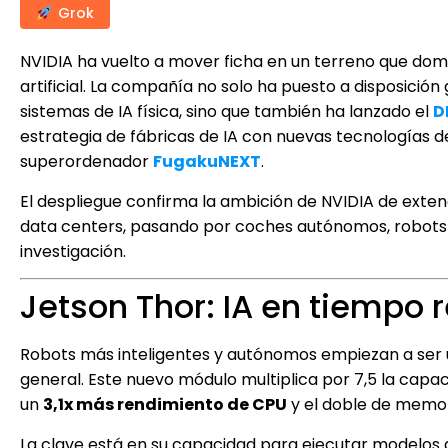
Grok
NVIDIA ha vuelto a mover ficha en un terreno que do
artificial. La compañía no solo ha puesto a disposición
sistemas de IA física, sino que también ha lanzado el
D
estrategia de fábricas de IA con nuevas tecnologías de
superordenador
FugakuNEXT
.
El despliegue confirma la ambición de NVIDIA de exte
data centers, pasando por coches autónomos, robots h
investigación.
Jetson Thor: IA en tiempo r
Robots más inteligentes y autónomos empiezan a ser u
general. Este nuevo módulo multiplica por 7,5 la cap
un
3,1x más rendimiento de CPU
y el doble de memor
La clave está en su capacidad para ejecutar modelos 