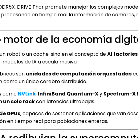
DR5X, DRIVE Thor promete manejar los complejos mode
 procesando en tiempo real la información de cámaras, 
o motor de la economía digit
 un robot o un coche, sino en el concepto de
AI factories
 modelos de IA a escala masiva.
ábricas son
unidades de computación orquestadas
co
como un único cerebro distribuido.
ías como
NVLink
,
InfiniBand Quantum-X
y
Spectrum-X 
n un solo rack
con latencias ultrabajas.
 de GPUs
, capaces de sostener aplicaciones que van des
ción en tiempo real para poblaciones enteras.