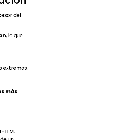
ación
cesor del
ion
, lo que
s extremos.
cos más
T-LLM,
sde un