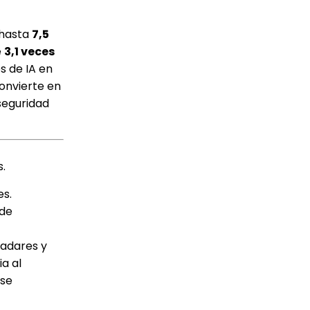
 hasta
7,5
e
3,1 veces
s de IA en
convierte en
 seguridad
s.
es.
 de
radares y
a al
 se