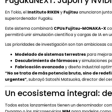
FugakuNEXT: Japón y NVID
En Tokio, el
Instituto RIKEN
y
Fujitsu
anunciaron junto 
superordenador Fugaku.
Este sistema combinará
CPUs Fujitsu-MONAKA-X
co
permitirá unir simulación científica y cargas de IA en
Las prioridades de investigación son tan ambiciosas c
Modelado de sistemas terrestres
para mejorar
Descubrimiento de fármacos
y simulaciones pa
Fabricación avanzada
y diseño industrial optim
“No se trata de más potencia bruta, sino de redefi
urgentes”
, subrayó Satoshi Matsuoka, director del c
Un ecosistema integral: 
Todos estos lanzamientos tienen un denominador comú
Dynamo o los microservicios
NIM
para modelos com