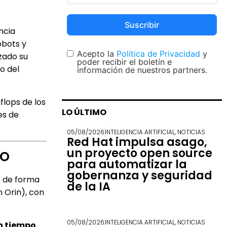
Suscribir
ncia
obots y
Acepto la
Política de Privacidad
y
zado su
poder recibir el boletín e
o del
información de nuestros partners.
flops de los
LO ÚLTIMO
es de
05/08/2026
INTELIGENCIA ARTIFICIAL
,
NOTICIAS
Red Hat impulsa asago,
ro
un proyecto open source
para automatizar la
gobernanza y seguridad
le de forma
de la IA
 Orin), con
05/08/2026
INTELIGENCIA ARTIFICIAL
,
NOTICIAS
n tiempo