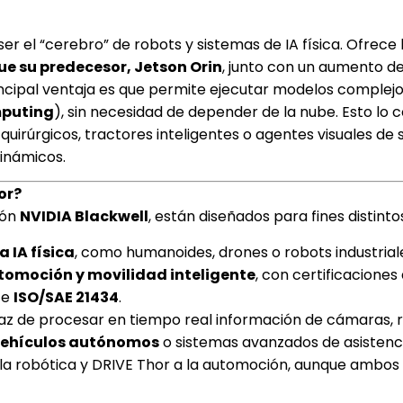
r el “cerebro” de robots y sistemas de IA física. Ofrece
ue su predecesor, Jetson Orin
, junto con un aumento d
rincipal ventaja es que permite ejecutar modelos complejo
puting
), sin necesidad de depender de la nube. Esto lo 
quirúrgicos, tractores inteligentes o agentes visuales de
inámicos.
or?
ión
NVIDIA Blackwell
, están diseñados para fines distinto
a IA física
, como humanoides, drones o robots industrial
tomoción y movilidad inteligente
, con certificaciones
e
ISO/SAE 21434
.
az de procesar en tiempo real información de cámaras, 
ehículos autónomos
o sistemas avanzados de asistenci
 la robótica y DRIVE Thor a la automoción, aunque ambos