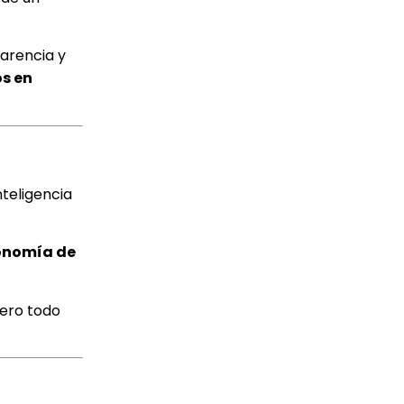
parencia y
s en
nteligencia
conomía de
pero todo