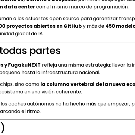
n data center
con el mismo marco de programación.
suman a los esfuerzos open source para garantizar trans
000 proyectos abiertos en GitHub
y más de
450 modelo
unidad global de IA.
 todas partes
ies y FugakuNEXT
refleja una misma estrategia: llevar la i
s pequeño hasta la infraestructura nacional.
 chips, sino como
la columna vertebral de la nueva e
cosistema en una visión coherente.
es y los coches autónomos no ha hecho más que empezar, 
arcando el ritmo.
Q)