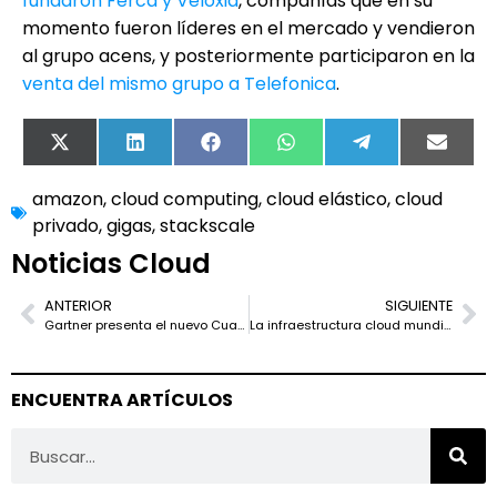
fundaron Ferca y Veloxia
, compañías que en su
momento fueron líderes en el mercado y vendieron
al grupo acens, y posteriormente participaron en la
venta del mismo grupo a Telefonica
.
X
LinkedIn
Facebook
WhatsApp
Telegram
Email
(Twitter)
amazon
,
cloud computing
,
cloud elástico
,
cloud
privado
,
gigas
,
stackscale
Noticias Cloud
ANTERIOR
SIGUIENTE
Gartner presenta el nuevo Cuadrante Mágico del Cloud Híbrido
La infraestructura cloud mundial, en manos de Amazon, IBM, Microsoft y Google
ENCUENTRA ARTÍCULOS