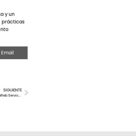
sa y un
s prácticas
ento
Email
SIGUIENTE
Impetus logra el estatus Premier Tier en la red de socios de Amazon Web Services