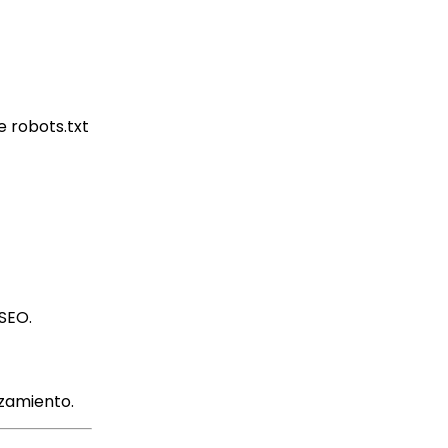
e robots.txt
SEO.
nzamiento.