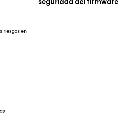
seguridad del firmware
s riesgos en
tas