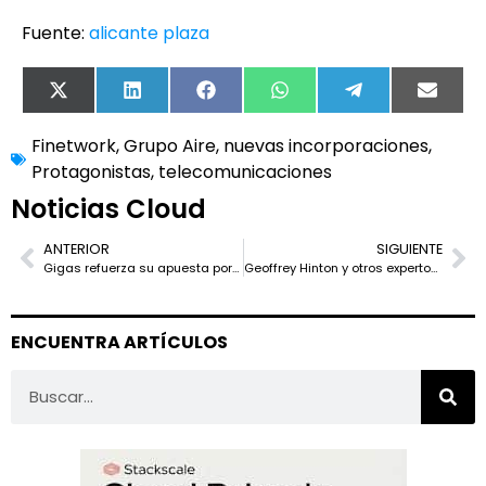
Fuente:
alicante plaza
X
LinkedIn
Facebook
WhatsApp
Telegram
Email
(Twitter)
Finetwork
,
Grupo Aire
,
nuevas incorporaciones
,
Protagonistas
,
telecomunicaciones
Noticias Cloud
ANTERIOR
SIGUIENTE
Gigas refuerza su apuesta por servicios gestionados, IA y nube soberana para la pyme
Geoffrey Hinton y otros expertos avisan: la Inteligencia Artificial acelera tanto que 2026 puede ser un punto de inflexión laboral
ENCUENTRA ARTÍCULOS