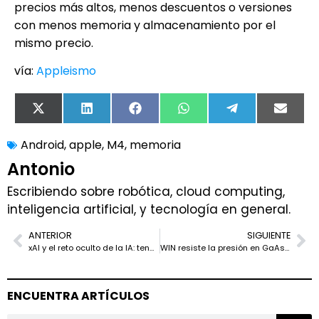
precios más altos, menos descuentos o versiones
con menos memoria y almacenamiento por el
mismo precio.
vía:
Appleismo
X
LinkedIn
Facebook
WhatsApp
Telegram
Email
(Twitter)
Android
,
apple
,
M4
,
memoria
Antonio
Escribiendo sobre robótica, cloud computing,
inteligencia artificial, y tecnología en general.
ANTERIOR
SIGUIENTE
xAI y el reto oculto de la IA: tener GPUs no significa saber usarlas
WIN resiste la presión en GaAs e InP pese al encarecimiento de materiales
ENCUENTRA ARTÍCULOS