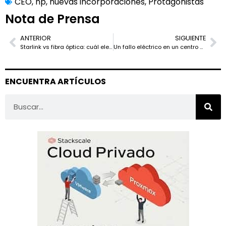
CEO
,
hp
,
nuevas incorporaciones
,
Protagonistas
Nota de Prensa
ANTERIOR
SIGUIENTE
Starlink vs fibra óptica: cuál elegir, cómo funciona cada una y qué esperar en latencia y velocidad
Un fallo eléctrico en un centro de datos de Microsoft afecta a Azure y frena Windows Update
ENCUENTRA ARTÍCULOS