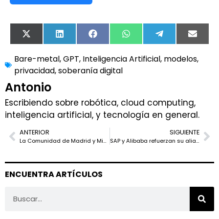
X
LinkedIn
Facebook
WhatsApp
Telegram
Email
(Twitter)
Bare-metal
,
GPT
,
Inteligencia Artificial
,
modelos
,
privacidad
,
soberanía digital
Antonio
Escribiendo sobre robótica, cloud computing,
inteligencia artificial, y tecnología en general.
ANTERIOR
SIGUIENTE
La Comunidad de Madrid y Microsoft refuerzan su alianza para una educación más digital y segura
SAP y Alibaba refuerzan su alianza estratégica para impulsar la transformación cloud a escala global
ENCUENTRA ARTÍCULOS