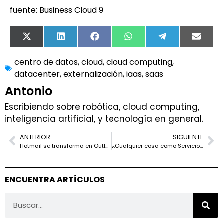
fuente: Business Cloud 9
X
LinkedIn
Facebook
WhatsApp
Telegram
Email
(Twitter)
centro de datos
,
cloud
,
cloud computing
,
datacenter
,
externalización
,
iaas
,
saas
Antonio
Escribiendo sobre robótica, cloud computing,
inteligencia artificial, y tecnología en general.
ANTERIOR
SIGUIENTE
Hotmail se transforma en Outlook
¿Cualquier cosa como Servicio? Aprende sobre los nuevos conceptos en Cloud
ENCUENTRA ARTÍCULOS