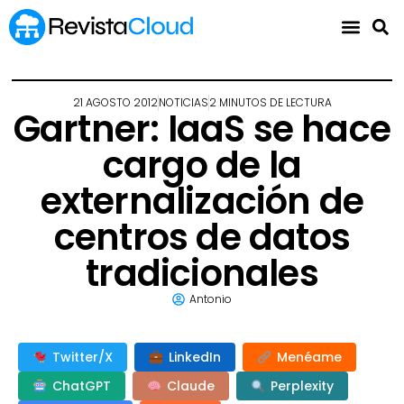
21 AGOSTO 2012
NOTICIAS
2 MINUTOS DE LECTURA
Gartner: IaaS se hace
cargo de la
externalización de
centros de datos
tradicionales
Antonio
Twitter/X
LinkedIn
Menéame
ChatGPT
Claude
Perplexity