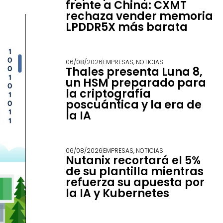
frente a China: CXMT
rechaza vender memoria
LPDDR5X más barata
06/08/2026
EMPRESAS
,
NOTICIAS
Thales presenta Luna 8,
un HSM preparado para
la criptografía
poscuántica y la era de
la IA
06/08/2026
EMPRESAS
,
NOTICIAS
Nutanix recortará el 5%
de su plantilla mientras
refuerza su apuesta por
la IA y Kubernetes