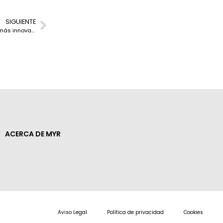
SIGUIENTE
InfiniBox SSA II, premio Best of Show a la implementación HyperScale más innovadora en el Flash Memory Summit de California
ACERCA DE MYR
Aviso Legal
Política de privacidad
Cookies