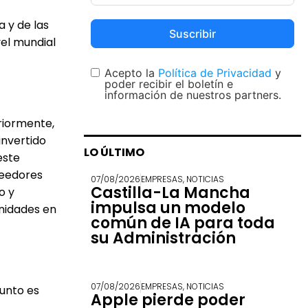
 y de las
Suscribir
vel mundial
Acepto la
Política de Privacidad
y
poder recibir el boletín e
información de nuestros partners.
riormente,
invertido
LO ÚLTIMO
este
veedores
07/08/2026
EMPRESAS
,
NOTICIAS
Castilla-La Mancha
o y
impulsa un modelo
nidades en
común de IA para toda
su Administración
07/08/2026
EMPRESAS
,
NOTICIAS
punto es
Apple pierde poder