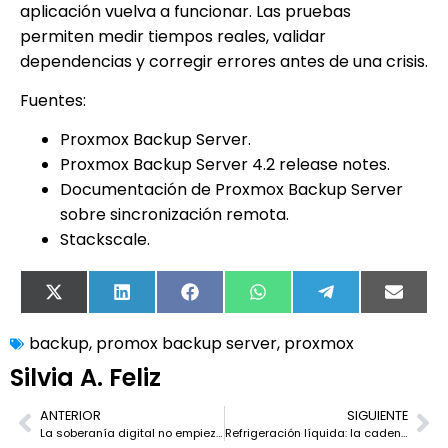
aplicación vuelva a funcionar. Las pruebas
permiten medir tiempos reales, validar
dependencias y corregir errores antes de una crisis.
Fuentes:
Proxmox Backup Server.
Proxmox Backup Server 4.2 release notes.
Documentación de Proxmox Backup Server
sobre sincronización remota.
Stackscale.
X
LinkedIn
Facebook
WhatsApp
Telegram
Email
(Twitter)
backup
,
promox backup server
,
proxmox
Silvia A. Feliz
ANTERIOR
SIGUIENTE
La soberanía digital no empieza en la nube, empieza en el centro de datos
Refrigeración líquida: la cadena oculta de los centros de datos de IA