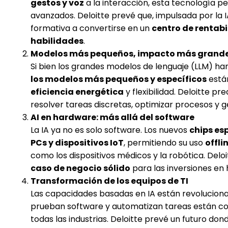
gestos y voz
a la interacción, esta tecnología pe
avanzados. Deloitte prevé que, impulsada por la 
formativa a convertirse en un
centro de rentab
habilidades
.
Modelos más pequeños, impacto más grand
Si bien los grandes modelos de lenguaje (LLM) ha
los modelos más pequeños y específicos
están
eficiencia energética
y flexibilidad. Deloitte 
resolver tareas discretas, optimizar procesos y ge
AI en hardware: más allá del software
La IA ya no es solo software. Los nuevos
chips es
PCs y dispositivos IoT
, permitiendo su uso
offli
como los dispositivos médicos y la robótica. Del
caso de negocio sólido
para las inversiones en
Transformación de los equipos de TI
Las capacidades basadas en IA están revoluciona
prueban software y automatizan tareas están co
todas las industrias. Deloitte prevé un futuro do