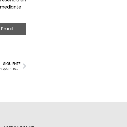
o mediante
Email
SIGUIENTE
La mitad de las empresas españolas considera que sus datos están optimizados para la IA