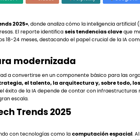
rends 2025»
, donde analiza cómo la inteligencia artificial 
sas. El reporte identifica
seis tendencias clave
que ma
os 18-24 meses, destacando el papel crucial de la IA co
tura modernizada
vedad a convertirse en un componente básico para las orga
trategia, el talento, la arquitectura y, sobre todo, lo
 el éxito de la IA depende de contar con infraestructura
gran escala.
ech Trends 2025
ndo con tecnologías como la
computación espacial
. A