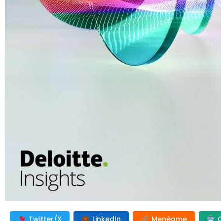
Twitter/X
LinkedIn
Menéame