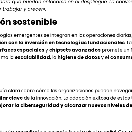
o para que puedan enfocarse en el despliegue. La conve
 trabajar y crecer»
.
ón sostenible
logías emergentes se integran en las operaciones diarias,
ción con la inversión en tecnologías fundacionales
. La
rfaces espaciales
y
chipsets avanzados
promete un f
omo la
escalabilidad
, la
higiene de datos
y el
consum
guía clara sobre cómo las organizaciones pueden navegar
ilar clave
de la innovación. La adopción exitosa de estas
orar la ciberseguridad y alcanzar nuevos niveles de
ditoría, consultoría y asesoría fiscal a nivel mundial. Con