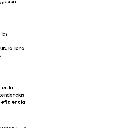
rgencia
 las
uturo lleno
o
 en la
 tendencias
 eficiencia
 presencia en