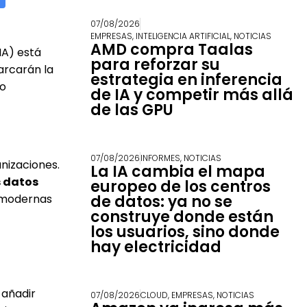
07/08/2026
EMPRESAS
,
INTELIGENCIA ARTIFICIAL
,
NOTICIAS
AMD compra Taalas
(IA) está
para reforzar su
rcarán la
estrategia en inferencia
mo
de IA y competir más allá
de las GPU
07/08/2026
INFORMES
,
NOTICIAS
nizaciones.
La IA cambia el mapa
s datos
europeo de los centros
s modernas
de datos: ya no se
construye donde están
los usuarios, sino donde
hay electricidad
l añadir
07/08/2026
CLOUD
,
EMPRESAS
,
NOTICIAS