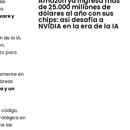
Amazon ya ingresa más
sis
de 25.000 millones de
ta
dólares al año con sus
ware y
chips: así desafía a
NVIDIA en la era de la IA
 de la IA,
n,
nto para
tamente en
 áreas
ra y un
 código,
ratégica en
me las