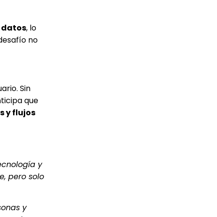
 datos
, lo
 desafío no
ario. Sin
nticipa que
 y flujos
ecnología y
e, pero solo
sonas y