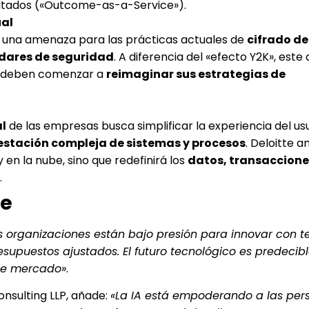
sultados («Outcome-as-a-Service»).
ual
 una amenaza para las prácticas actuales de
cifrado de
dares de seguridad
. A diferencia del «efecto Y2K», este
nes deben comenzar a
reimaginar sus estrategias de
al
de las empresas busca simplificar la experiencia del usu
stación compleja de sistemas y procesos
. Deloitte a
 en la nube, sino que redefinirá los
datos, transacciones
.
te
s organizaciones están bajo presión para innovar con t
supuestos ajustados. El futuro tecnológico es predecibl
 de mercado»
.
Consulting LLP, añade:
«La IA está empoderando a las per