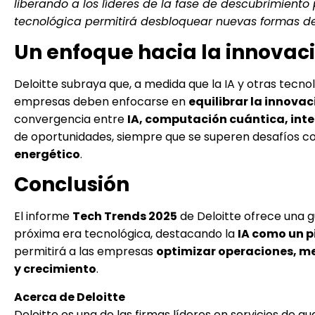
liberando a los líderes de la fase de descubrimient
tecnológica permitirá desbloquear nuevas formas de
Un enfoque hacia la innovaci
Deloitte subraya que, a medida que la IA y otras tecno
empresas deben enfocarse en
equilibrar la innova
convergencia entre
IA, computación cuántica, inte
de oportunidades, siempre que se superen desafíos c
energético
.
Conclusión
El informe
Tech Trends 2025
de Deloitte ofrece una 
próxima era tecnológica, destacando la
IA como un p
permitirá a las empresas
optimizar operaciones, mej
y crecimiento
.
Acerca de Deloitte
Deloitte es una de las firmas líderes en servicios de au