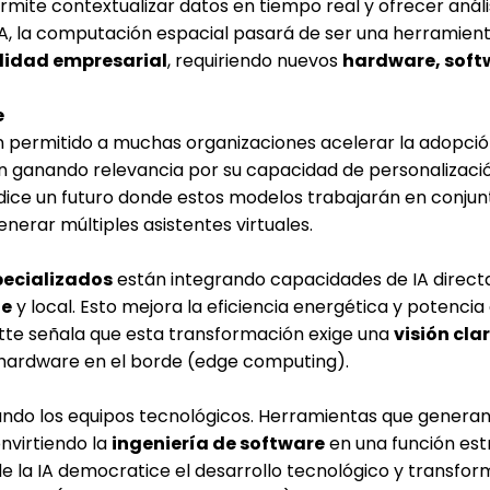
rmite contextualizar datos en tiempo real y ofrecer análi
IA, la computación espacial pasará de ser una herramien
ilidad empresarial
, requiriendo nuevos
hardware, soft
e
n permitido a muchas organizaciones acelerar la adopción
 ganando relevancia por su capacidad de personalizació
predice un futuro donde estos modelos trabajarán en conju
nerar múltiples asistentes virtuales.
pecializados
están integrando capacidades de IA direc
ne
y local. Esto mejora la eficiencia energética y potencia
oitte señala que esta transformación exige una
visión cla
 hardware en el borde (edge computing).
ndo los equipos tecnológicos. Herramientas que generan
nvirtiendo la
ingeniería de software
en una función est
nde la IA democratice el desarrollo tecnológico y transfor