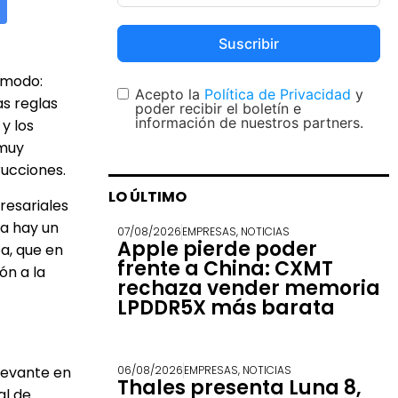
Suscribir
ómodo:
Acepto la
Política de Privacidad
y
s reglas
poder recibir el boletín e
información de nuestros partners.
y los
 muy
rucciones.
LO ÚLTIMO
resariales
ia hay un
07/08/2026
EMPRESAS
,
NOTICIAS
Apple pierde poder
ba, que en
frente a China: CXMT
ón a la
rechaza vender memoria
LPDDR5X más barata
levante en
06/08/2026
EMPRESAS
,
NOTICIAS
Thales presenta Luna 8,
al de