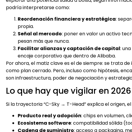
explorar una potencial salida a bolsa, según informac
podría interpretarse como:
Reordenación financiera y estratégica
: separ
propia.
Señal al mercado
: poner en valor un activo t
pesan más que nunca.
Facilitar alianzas y captación de capital
: un
encaje corporativo que dentro de Alibaba.
Por ahora, el matiz clave es el de siempre: se trata 
como plan cerrado. Pero, incluso como hipótesis, encaj
son infraestructura, poder de negociación y estrategia
Lo que hay que vigilar en 2026
Si la trayectoria “C-Sky → T-Head” explica el origen, el
Producto real y adopción
: chips en volumen, cli
Ecosistema software
: compatibilidad sólida (t
Cadena de suministro
: acceso a packaging, me