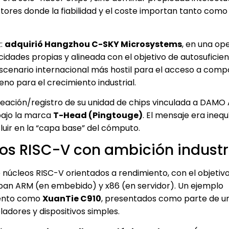
ores donde la fiabilidad y el coste importan tanto como 
z:
adquirió Hangzhou C-SKY Microsystems
, en una op
ades propias y alineada con el objetivo de autosuficien
scenario internacional más hostil para el acceso a com
eno para el crecimiento industrial.
reación/registro de su unidad de chips vinculada a DAM
bajo la marca
T-Head (Pingtouge)
. El mensaje era inequ
luir en la “capa base” del cómputo.
os RISC-V con ambición industr
núcleos RISC-V orientados a rendimiento, con el objetiv
ban ARM (en embebido) y x86 (en servidor). Un ejemplo
iento como
XuanTie C910
, presentados como parte de u
adores y dispositivos simples.