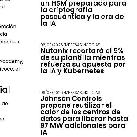
un HSM preparado para
el
la criptografía
poscuántica y la era de
la IA
eración
cia
ponentes
06/08/2026
EMPRESAS
,
NOTICIAS
Nutanix recortará el 5%
de su plantilla mientras
O Academy,
refuerza su apuesta por
ívoco: el
la IA y Kubernetes
ial
06/08/2026
EMPRESAS
,
NOTICIAS
Johnson Controls
o de
propone reutilizar el
calor de los centros de
datos para liberar hasta
na
97 MW adicionales para
IA