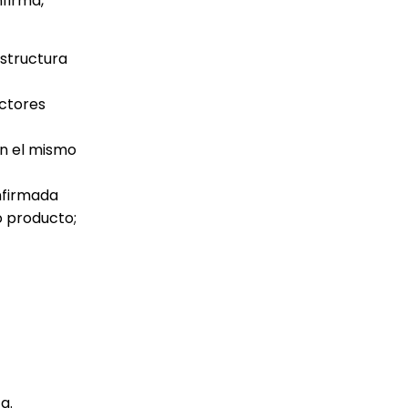
firma,
estructura
uctores
in el mismo
onfirmada
o producto;
a.