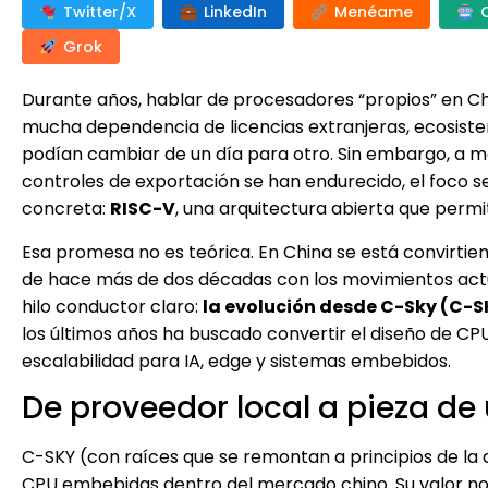
Twitter/X
LinkedIn
Menéame
Grok
Durante años, hablar de procesadores “propios” en Ch
mucha dependencia de licencias extranjeras, ecosiste
podían cambiar de un día para otro. Sin embargo, a me
controles de exportación se han endurecido, el foco 
concreta:
RISC-V
, una arquitectura abierta que permi
Esa promesa no es teórica. En China se está convirti
de hace más de dos décadas con los movimientos actua
hilo conductor claro:
la evolución desde C-Sky (C-
los últimos años ha buscado convertir el diseño de CPU
escalabilidad para IA, edge y sistemas embebidos.
De proveedor local a pieza de 
C-SKY (con raíces que se remontan a principios de la
CPU embebidas dentro del mercado chino. Su valor no e