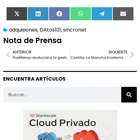
X
LinkedIn
Facebook
WhatsApp
Telegram
Email
(Twitter)
adquisiones
,
DAtos101
,
sincronet
Nota de Prensa
ANTERIOR
SIGUIENTE
ProxMenux revoluciona la gestión de Proxmox VE con una interfaz interactiva y lista para entornos cloud
Castilla-La Mancha moderniza la evaluación ambiental con inteligencia artificial de Red Hat
ENCUENTRA ARTÍCULOS