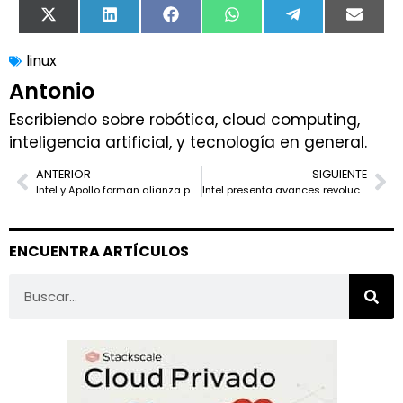
X
LinkedIn
Facebook
WhatsApp
Telegram
Email
(Twitter)
linux
Antonio
Escribiendo sobre robótica, cloud computing,
inteligencia artificial, y tecnología en general.
ANTERIOR
SIGUIENTE
Intel y Apollo forman alianza para la fábrica de semiconductores Fab 34 en Irlanda
Intel presenta avances revolucionarios en IA durante Computex 2024
ENCUENTRA ARTÍCULOS