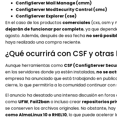
ConfigServer Mail Manage (cmm)
ConfigServer ModSecurity Control (cmc)
ConfigServer Explorer (cse)
En el caso de los productos
comerciales
(cxs, osm y m
dejarán de funcionar por completo
, ya que depend
agosto. Además, después de esa fecha
no será posibl
haya realizado una compra reciente.
¿Qué ocurrirá con CSF y otras
Aunque herramientas como
CSF (ConfigServer Secur
en los servidores donde ya estén instaladas,
no se ac
empresa ha anunciado que está trabajando en publicar
cierre, lo que permitiría a la comunidad continuar con
El anuncio ha desatado una intensa discusión en foro
como
UFW
,
Fail2ban
o incluso crear
repositorios pr
se conserven los archivos originales. No obstante, hay 
como AlmaLinux 10 o RHEL10
, lo que puede acelerar