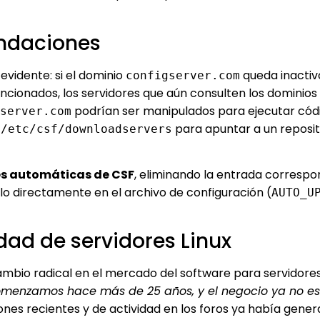
endaciones
evidente: si el dominio
queda inactivo
configserver.com
encionados, los servidores que aún consulten los dominios
podrían ser manipulados para ejecutar cód
server.com
o
para apuntar a un reposit
/etc/csf/downloadservers
es automáticas de CSF
, eliminando la entrada correspo
olo directamente en el archivo de configuración (
AUTO_U
idad de servidores Linux
cambio radical en el mercado del software para servidore
enzamos hace más de 25 años, y el negocio ya no es 
ones recientes y de actividad en los foros ya había gene