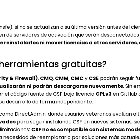
sfe), si no se actualizan a su última versión antes del cier
en de servidores de activación que serán desconectados 
e reinstalarlos ni mover licencias a otros servidores
,
 herramientas gratuitas?
ity & Firewall)
,
CMQ
,
CMM
,
CMC
y
CSE
podrán seguir f
tualizarán ni podrán descargarse nuevamente
. Sin e
 el código fuente de CSF bajo licencia
GPLv3
en GitHub 
 su desarrollo de forma independiente.
s como DirectAdmin, donde usuarios veteranos evalúan alt
ivados
para seguir instalando CSF en nuevos sistemas, s
limitaciones:
CSF no es compatible con sistemas mod
 la necesidad de reemplazarlo por soluciones más actual