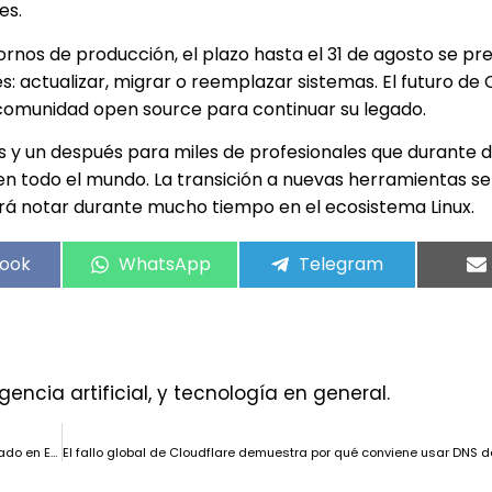
es.
nos de producción, el plazo hasta el 31 de agosto se pr
: actualizar, migrar o reemplazar sistemas. El futuro de 
 comunidad open source para continuar su legado.
es y un después para miles de profesionales que durante
en todo el mundo. La transición a nuevas herramientas se
ará notar durante mucho tiempo en el ecosistema Linux.
ook
WhatsApp
Telegram
gencia artificial, y tecnología en general.
Enfabrica presenta Emfasys, el primer sistema de memoria para IA basado en Ethernet: hasta 18 TB de DDR5 y un 50 % menos de coste por token