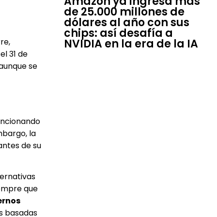
Amazon ya ingresa más
de 25.000 millones de
dólares al año con sus
chips: así desafía a
NVIDIA en la era de la IA
re,
el 31 de
 aunque se
uncionando
mbargo, la
antes de su
ernativas
iempre que
ernos
es basadas