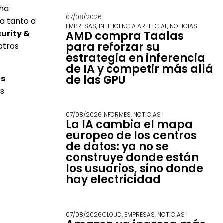
 ha
07/08/2026
cta tanto a
EMPRESAS
,
INTELIGENCIA ARTIFICIAL
,
NOTICIAS
urity &
AMD compra Taalas
para reforzar su
otros
estrategia en inferencia
de IA y competir más allá
de las GPU
os
us
07/08/2026
INFORMES
,
NOTICIAS
La IA cambia el mapa
europeo de los centros
de datos: ya no se
construye donde están
los usuarios, sino donde
hay electricidad
07/08/2026
CLOUD
,
EMPRESAS
,
NOTICIAS