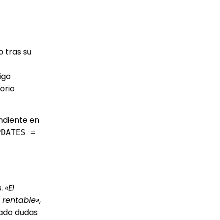
 tras su
igo
orio
ndiente en
PDATES =
s.
«El
rentable»
,
rado dudas