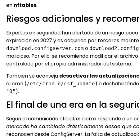
en
nftables
.
Riesgos adicionales y recom
Expertos en seguridad han alertado de un riesgo poco 
expiración en 2027 y es adquirido por terceros malint
o
download.configserver.com
download2.config
malicioso. Por ello, se recomienda modificar el archiv
controlado por el propio administrador del sistema.
También se aconseja
desactivar las actualizacion
el cron (
) o deshabilitánd
/etc/cron.d/csf_update
).
"0"
El final de una era en la segur
Según el comunicado oficial, el cierre responde a un 
mercado ha cambiado drásticamente desde que com
reconocen desde ConfigServer. La falta de actualizaci