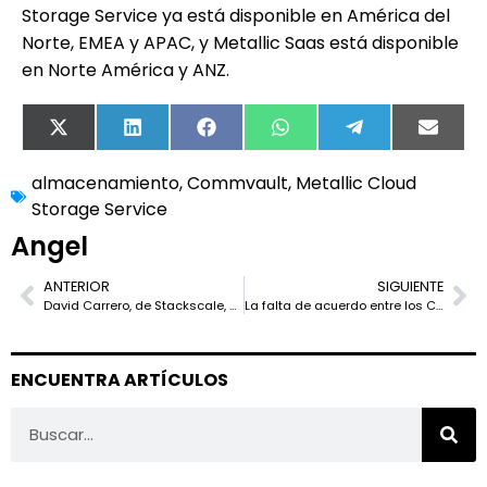
Storage Service ya está disponible en América del
Norte, EMEA y APAC, y Metallic Saas está disponible
en Norte América y ANZ.
X
LinkedIn
Facebook
WhatsApp
Telegram
Email
(Twitter)
almacenamiento
,
Commvault
,
Metallic Cloud
Storage Service
Angel
ANTERIOR
SIGUIENTE
David Carrero, de Stackscale, participa en el primer documental sobre ciberseguridad hecho en España
La falta de acuerdo entre los CIOs y los C-Suite amenaza los proyectos de transformación
ENCUENTRA ARTÍCULOS