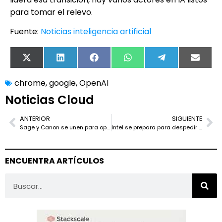
para tomar el relevo.
Fuente:
Noticias inteligencia artificial
X
LinkedIn
Facebook
WhatsApp
Telegram
Email
(Twitter)
chrome
,
google
,
OpenAI
Noticias Cloud
ANTERIOR
SIGUIENTE
Sage y Canon se unen para optimizar la gestión documental en Sage 200 y Sage X3
Intel se prepara para despedir a 21.000 empleados: el mayor recorte desde su crisis postpandemia
ENCUENTRA ARTÍCULOS