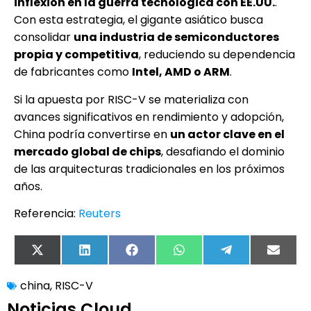
inflexión en la guerra tecnológica con EE.UU.
.
Con esta estrategia, el gigante asiático busca
consolidar
una industria de semiconductores
propia y competitiva
, reduciendo su dependencia
de fabricantes como
Intel, AMD o ARM
.
Si la apuesta por RISC-V se materializa con
avances significativos en rendimiento y adopción,
China podría convertirse en
un actor clave en el
mercado global de chips
, desafiando el dominio
de las arquitecturas tradicionales en los próximos
años.
Referencia:
Reuters
X
LinkedIn
Facebook
WhatsApp
Telegram
Email
(Twitter)
china
,
RISC-V
Noticias Cloud